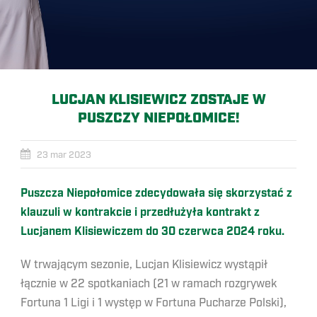
LUCJAN KLISIEWICZ ZOSTAJE W
PUSZCZY NIEPOŁOMICE!
23 mar 2023
Puszcza Niepołomice zdecydowała się skorzystać z
klauzuli w kontrakcie i przedłużyła kontrakt z
Lucjanem Klisiewiczem do 30 czerwca 2024 roku.
W trwającym sezonie, Lucjan Klisiewicz wystąpił
łącznie w 22 spotkaniach (21 w ramach rozgrywek
Fortuna 1 Ligi i 1 występ w Fortuna Pucharze Polski),