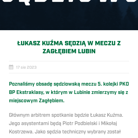
ŁUKASZ KUŹMA SĘDZIĄ W MECZU Z
ZAGŁĘBIEM LUBIN
17 sie 2023
Poznaliśmy obsadę sędziowską meczu 5. kolejki PKO
BP Ekstraklasy, w którym w Lubinie zmierzymy się z
miejscowym Zagłębiem.
Głównym arbitrem spotkanie będzie Łukasz Kuźma.
Jego asystentami będą Piotr Podbielski i Mikołaj
Kostrzewa. Jako sędzia techniczny wybrany został