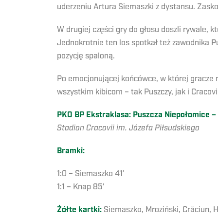
uderzeniu Artura Siemaszki z dystansu. Zasko
W drugiej części gry do głosu doszli rywale, kt
Jednokrotnie ten los spotkał też zawodnika P
pozycję spaloną.
Po emocjonującej końcówce, w której gracze ry
wszystkim kibicom – tak Puszczy, jak i Cracov
PKO BP Ekstraklasa: Puszcza Niepołomice – C
Stadion Cracovii im. Józefa Piłsudskiego
Bramki:
1:0 – Siemaszko 41′
1:1 – Knap 85′
Żółte kartki:
Siemaszko, Mroziński, Crăciun, H