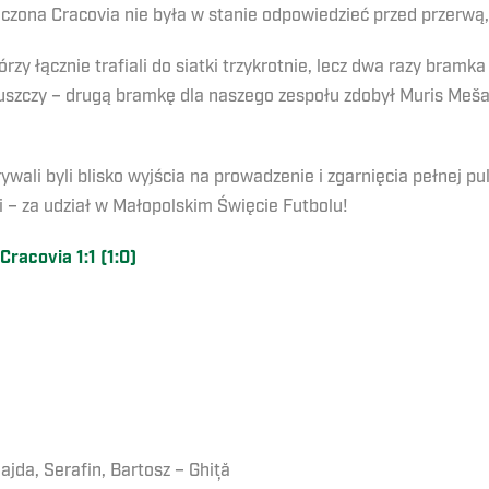
czona Cracovia nie była w stanie odpowiedzieć przed przerwą,
órzy łącznie trafiali do siatki trzykrotnie, lecz dwa razy bram
uszczy – drugą bramkę dla naszego zespołu zdobył Muris Mešan
wali byli blisko wyjścia na prowadzenie i zgarnięcia pełnej p
ii – za udział w Małopolskim Święcie Futbolu!
racovia 1:1 (1:0)
ajda, Serafin, Bartosz – Ghiță