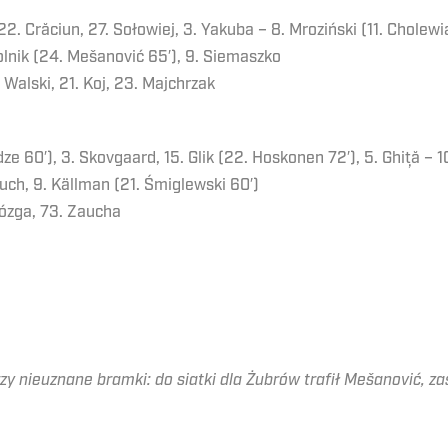
2. Crăciun, 27. Sołowiej, 3. Yakuba – 8. Mroziński (11. Cholewi
polnik (24. Mešanović 65′), 9. Siemaszko
 Walski, 21. Koj, 23. Majchrzak
e 60′), 3. Skovgaard, 15. Glik (22. Hoskonen 72′), 5. Ghiță – 1
uch, 9. Källman (21. Śmiglewski 60′)
Rózga, 73. Zaucha
zy nieuznane bramki: do siatki dla Żubrów trafił Mešanović, za