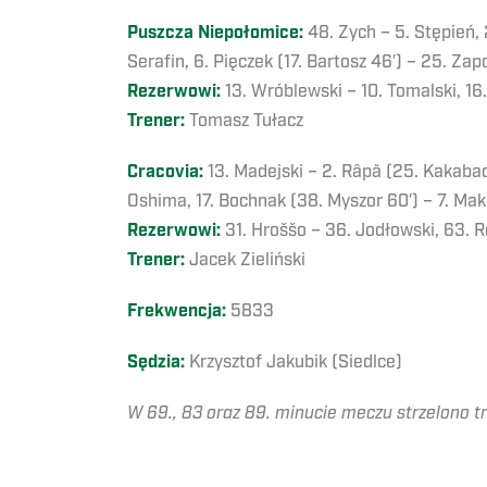
Puszcza Niepołomice:
48. Zych – 5. Stępień, 2
Serafin, 6. Pięczek (17. Bartosz 46′) – 25. Za
Rezerwowi:
13. Wróblewski – 10. Tomalski, 16.
Trener:
Tomasz Tułacz
Cracovia:
13. Madejski – 2. Râpă (25. Kakabadz
Oshima, 17. Bochnak (38. Myszor 60′) – 7. Mak
Rezerwowi:
31. Hroššo – 36. Jodłowski, 63. 
Trener:
Jacek Zieliński
Frekwencja:
5833
Sędzia:
Krzysztof Jakubik (Siedlce)
W 69., 83 oraz 89. minucie meczu strzelono tr