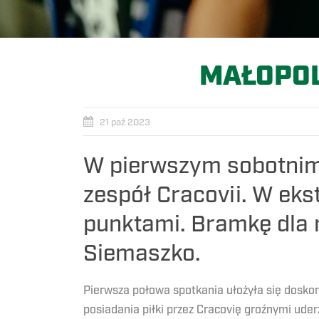
MAŁOPOL
21 paź 2023
W pierwszym sobotnim 
zespół Cracovii. W eks
punktami. Bramkę dla 
Siemaszko.
Pierwsza połowa spotkania ułożyła się doskon
posiadania piłki przez Cracovię groźnymi ude