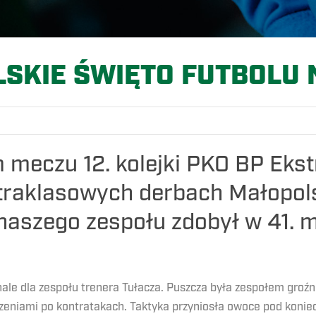
SKIE ŚWIĘTO FUTBOLU 
meczu 12. kolejki PKO BP Ekst
traklasowych derbach Małopols
naszego zespołu zdobył w 41. m
ale dla zespołu trenera Tułacza. Puszcza była zespołem groźn
rzeniami po kontratakach. Taktyka przyniosła owoce pod konie