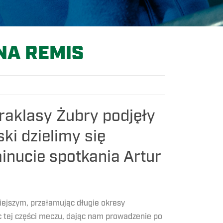
NA REMIS
raklasy Żubry podjęły
ki dzielimy się
inucie spotkania Artur
iejszym, przełamując długie okresy
c tej części meczu, dając nam prowadzenie po