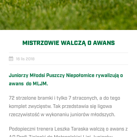
MISTRZOWIE WALCZĄ O AWANS
16 lis 2018
Juniorzy Młodsi Puszczy Niepołomice rywalizują o
awans do MLJM.
72 strzelone bramki i tylko 7 straconych, a do tego
komplet zwycięstw. Tak przedstawia się ligowa
rzeczywistość w wykonaniu juniorów młodszych.
Podopieczni trenera Leszka Taraska walczą o awans z