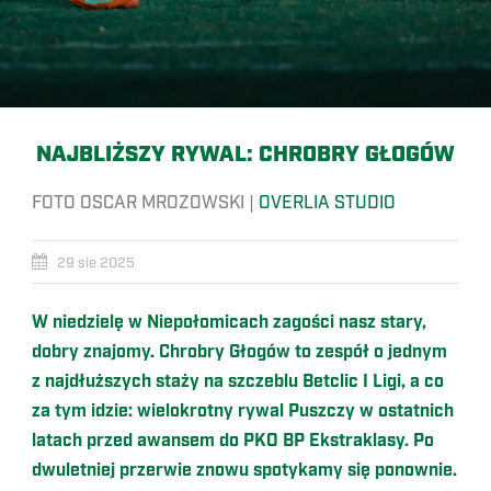
NAJBLIŻSZY RYWAL: CHROBRY GŁOGÓW
FOTO OSCAR MROZOWSKI |
OVERLIA STUDIO
29 sie 2025
W niedzielę w Niepołomicach zagości nasz stary,
dobry znajomy. Chrobry Głogów to zespół o jednym
z najdłuższych staży na szczeblu Betclic I Ligi, a co
za tym idzie: wielokrotny rywal Puszczy w ostatnich
latach przed awansem do PKO BP Ekstraklasy. Po
dwuletniej przerwie znowu spotykamy się ponownie.