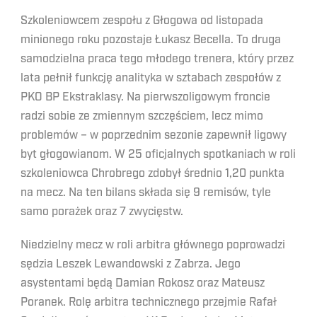
Szkoleniowcem zespołu z Głogowa od listopada
minionego roku pozostaje Łukasz Becella. To druga
samodzielna praca tego młodego trenera, który przez
lata pełnił funkcję analityka w sztabach zespołów z
PKO BP Ekstraklasy. Na pierwszoligowym froncie
radzi sobie ze zmiennym szczęściem, lecz mimo
problemów – w poprzednim sezonie zapewnił ligowy
byt głogowianom. W 25 oficjalnych spotkaniach w roli
szkoleniowca Chrobrego zdobył średnio 1,20 punkta
na mecz. Na ten bilans składa się 9 remisów, tyle
samo porażek oraz 7 zwycięstw.
Niedzielny mecz w roli arbitra głównego poprowadzi
sędzia Leszek Lewandowski z Zabrza. Jego
asystentami będą Damian Rokosz oraz Mateusz
Poranek. Rolę arbitra technicznego przejmie Rafał