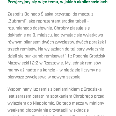
Przyjrzyjmy się więc temu, w jakich okolicznościach.
Zespół z Dolnego Śląska przystąpi do meczu z
„Żubrami” jako reprezentant środka tabeli –
rozumianego dosłownie. Chrobry plasuje się
dokładnie na 9. miejscu, legitymując się wyjątkowo
równym bilansem dwóch zwycięstw, dwóch porażek i
trzech remisów. Na wyjazdach do tej pory wyłącznie
dzieli się punktami: remisował 1:1 z Pogonią Grodzisk
Mazowiecki i 2:2 w Rzeszowie. My jednak remisów
mamy aż nadto na koncie – w niedzielę liczymy na
pierwsze zwycięstwo w nowym sezonie.
Wspominany już remis z beniaminkiem z Grodziska
jest zarazem ostatnim spotkaniem Chrobrego przed
wyjazdem do Niepołomic. Do tego meczu w miniony
weekend głogowianie przystąpili w składzie