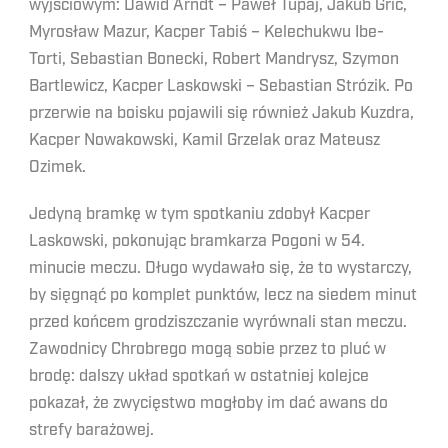
wyjściowym: Dawid Arndt – Paweł Tupaj, Jakub Grič,
Myrosław Mazur, Kacper Tabiś – Kelechukwu Ibe-
Torti, Sebastian Bonecki, Robert Mandrysz, Szymon
Bartlewicz, Kacper Laskowski – Sebastian Strózik. Po
przerwie na boisku pojawili się również Jakub Kuzdra,
Kacper Nowakowski, Kamil Grzelak oraz Mateusz
Ozimek.
Jedyną bramkę w tym spotkaniu zdobył Kacper
Laskowski, pokonując bramkarza Pogoni w 54.
minucie meczu. Długo wydawało się, że to wystarczy,
by sięgnąć po komplet punktów, lecz na siedem minut
przed końcem grodziszczanie wyrównali stan meczu.
Zawodnicy Chrobrego mogą sobie przez to pluć w
brodę: dalszy układ spotkań w ostatniej kolejce
pokazał, że zwycięstwo mogłoby im dać awans do
strefy barażowej.