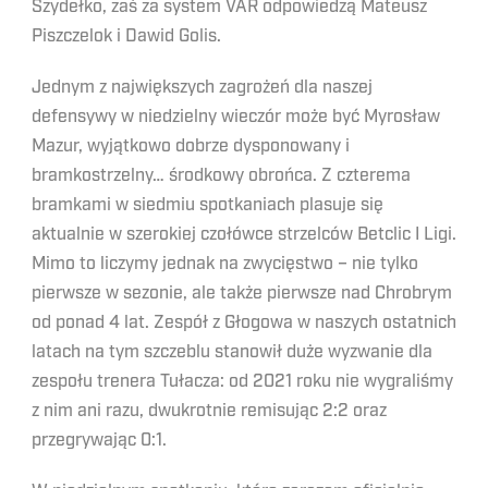
Szydełko, zaś za system VAR odpowiedzą Mateusz
Piszczelok i Dawid Golis.
Jednym z największych zagrożeń dla naszej
defensywy w niedzielny wieczór może być Myrosław
Mazur, wyjątkowo dobrze dysponowany i
bramkostrzelny… środkowy obrońca. Z czterema
bramkami w siedmiu spotkaniach plasuje się
aktualnie w szerokiej czołówce strzelców Betclic I Ligi.
Mimo to liczymy jednak na zwycięstwo – nie tylko
pierwsze w sezonie, ale także pierwsze nad Chrobrym
od ponad 4 lat. Zespół z Głogowa w naszych ostatnich
latach na tym szczeblu stanowił duże wyzwanie dla
zespołu trenera Tułacza: od 2021 roku nie wygraliśmy
z nim ani razu, dwukrotnie remisując 2:2 oraz
przegrywając 0:1.