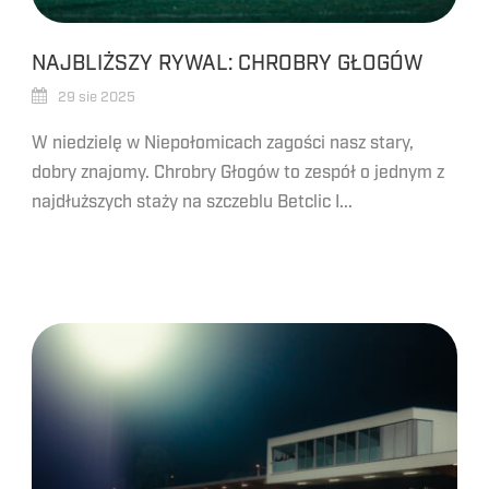
NAJBLIŻSZY RYWAL: CHROBRY GŁOGÓW
29 sie 2025
W niedzielę w Niepołomicach zagości nasz stary,
dobry znajomy. Chrobry Głogów to zespół o jednym z
najdłuższych staży na szczeblu Betclic I...