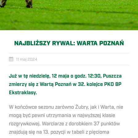
NAJBLIŻSZY RYWAL: WARTA POZNAŃ
11 maj 2024
Już w tę niedzielę, 12 maja o godz. 12:30, Puszcza
zmierzy się z Wartą Poznań w 32. kolejce PKO BP
Ekstraklasy.
W końcówce sezonu zarówno Żubry, jak i Warta, nie
mogą być pewni utrzymania w najwyższej klasie
rozgrywkowej. Warciarze z dorobkiem 37 punktów
znajdują się na 13. pozycji w tabeli z pięcioma