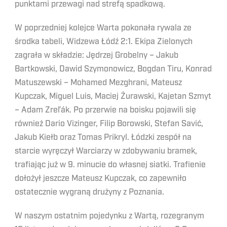
punktami przewagi nad strefą spadkową.
W poprzedniej kolejce Warta pokonała rywala ze
środka tabeli, Widzewa Łódź 2:1. Ekipa Zielonych
zagrała w składzie: Jędrzej Grobelny – Jakub
Bartkowski, Dawid Szymonowicz, Bogdan Tiru, Konrad
Matuszewski – Mohamed Mezghrani, Mateusz
Kupczak, Miguel Luis, Maciej Żurawski, Kajetan Szmyt
– Adam Zreľák. Po przerwie na boisku pojawili się
również Dario Vizinger, Filip Borowski, Stefan Savić,
Jakub Kiełb oraz Tomas Prikryl. Łódzki zespół na
starcie wyręczył Warciarzy w zdobywaniu bramek,
trafiając już w 9. minucie do własnej siatki. Trafienie
dołożył jeszcze Mateusz Kupczak, co zapewniło
ostatecznie wygraną drużyny z Poznania.
W naszym ostatnim pojedynku z Wartą, rozegranym