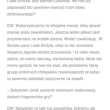
Lizak-Strózik, dziś Biernat-Lewiński. Ma Pan już
odpowiedź kto powinien tworzyć trzon bloku
defensywnego?
DW: Wykorzystujemy te oficjalne mecze, żeby dawać
szanse wielu zawodnikom. Jeszcze jeden piłkarz jest
przymierzany na środek obrony. Widać rywalizację. W
Sanoku para Lizak-Strózik, choć to nie nominalni
stoperzy zagrała bardzo przyzwoicie. I to tylko nasza
zaleta, że mamy szeroką, wyrównaną kadrę. Może nie
mamy gwiazd, bo nas nie stać, ale posiadamy fajną
grupę ambitnych chłopaków rywalizujących ze sobą i
to powinno zadziałać pozytywnie na zespół.
– Sebastian Janik zostanie etatowym wykonawcą
stałych fragmentów gry?
DW: Sebastian to taki typ zawodnika, któremu jak