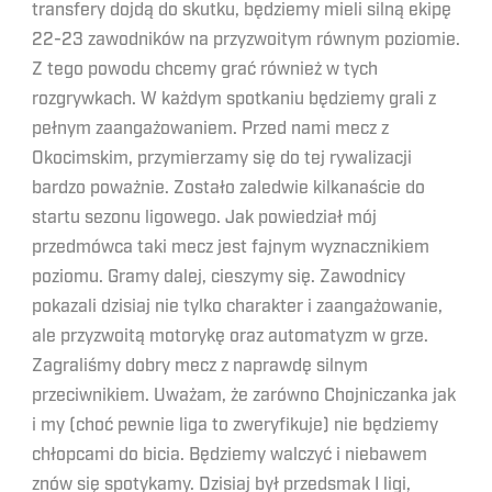
transfery dojdą do skutku, będziemy mieli silną ekipę
22-23 zawodników na przyzwoitym równym poziomie.
Z tego powodu chcemy grać również w tych
rozgrywkach. W każdym spotkaniu będziemy grali z
pełnym zaangażowaniem. Przed nami mecz z
Okocimskim, przymierzamy się do tej rywalizacji
bardzo poważnie. Zostało zaledwie kilkanaście do
startu sezonu ligowego. Jak powiedział mój
przedmówca taki mecz jest fajnym wyznacznikiem
poziomu. Gramy dalej, cieszymy się. Zawodnicy
pokazali dzisiaj nie tylko charakter i zaangażowanie,
ale przyzwoitą motorykę oraz automatyzm w grze.
Zagraliśmy dobry mecz z naprawdę silnym
przeciwnikiem. Uważam, że zarówno Chojniczanka jak
i my (choć pewnie liga to zweryfikuje) nie będziemy
chłopcami do bicia. Będziemy walczyć i niebawem
znów się spotykamy. Dzisiaj był przedsmak I ligi,