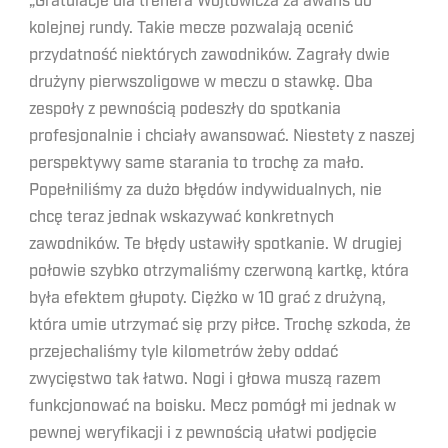
„Gratulacje dla trenera Wójtowicza za awans do
kolejnej rundy. Takie mecze pozwalają ocenić
przydatność niektórych zawodników. Zagrały dwie
drużyny pierwszoligowe w meczu o stawkę. Oba
zespoły z pewnością podeszły do spotkania
profesjonalnie i chciały awansować. Niestety z naszej
perspektywy same starania to trochę za mało.
Popełniliśmy za dużo błędów indywidualnych, nie
chcę teraz jednak wskazywać konkretnych
zawodników. Te błędy ustawiły spotkanie. W drugiej
połowie szybko otrzymaliśmy czerwoną kartkę, która
była efektem głupoty. Ciężko w 10 grać z drużyną,
która umie utrzymać się przy piłce. Trochę szkoda, że
przejechaliśmy tyle kilometrów żeby oddać
zwycięstwo tak łatwo. Nogi i głowa muszą razem
funkcjonować na boisku. Mecz pomógł mi jednak w
pewnej weryfikacji i z pewnością ułatwi podjęcie