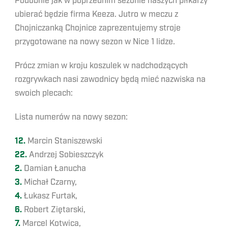
Podobnie jak w poprzednim sezonie naszych piłkarzy
ubierać będzie firma Keeza. Jutro w meczu z
Chojniczanką Chojnice zaprezentujemy stroje
przygotowane na nowy sezon w Nice 1 lidze.
Prócz zmian w kroju koszulek w nadchodzących
rozgrywkach nasi zawodnicy będą mieć nazwiska na
swoich plecach:
Lista numerów na nowy sezon:
12.
Marcin Staniszewski
22.
Andrzej Sobieszczyk
2.
Damian Łanucha
3.
Michał Czarny,
4.
Łukasz Furtak,
6.
Robert Ziętarski,
7.
Marcel Kotwica,