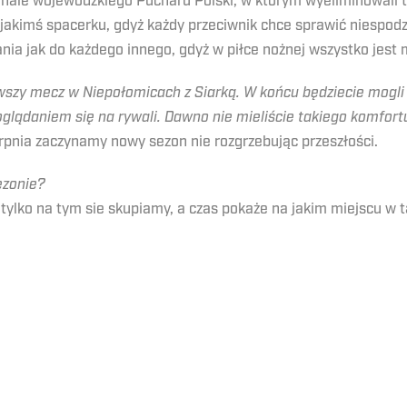
nale wojewódzkiego Pucharu Polski, w którym wyeliminowali tr
akimś spacerku, gdyż każdy przeciwnik chce sprawić niespodz
ia jak do każdego innego, gdyż w piłce nożnej wszystko jest 
rwszy mecz w Niepołomicach z Siarką. W końcu będziecie mogli 
lądaniem się na rywali. Dawno nie mieliście takiego komfort
rpnia zaczynamy nowy sezon nie rozgrzebując przeszłości.
ezonie?
lko na tym sie skupiamy, a czas pokaże na jakim miejscu w ta