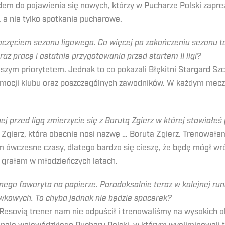
m do pojawienia się nowych, którzy w Pucharze Polski zapreze
n, a nie tylko spotkania pucharowe.
poczęciem sezonu ligowego. Co więcej po zakończeniu sezonu 
z pracę i ostatnie przygotowania przed startem II ligi?
aszym priorytetem. Jednak to co pokazali Błękitni Stargard Sz
romocji klubu oraz poszczególnych zawodników. W każdym mecz
ej przed ligą zmierzycie się z Borutą Zgierz w której stawiałeś 
Zgierz, która obecnie nosi nazwę … Boruta Zgierz. Trenowałem
czesne czasy, dlatego bardzo się cieszę, że będę mógł wróci
i grałem w młodzieńczych latach.
o faworyta na papierze. Paradoksalnie teraz w kolejnej rundz
wkowych. To chyba jednak nie będzie spacerek?
esovią trener nam nie odpuścił i trenowaliśmy na wysokich 