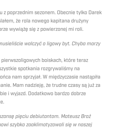
u z poprzednim sezonem. Obecnie tylko Darek
yślałem, że rola nowego kapitana drużyny
rze wywiążę się z powierzonej mi roli.
usieliście walczyć o ligowy byt. Chyba marzy
pierwszoligowych boiskach, które teraz
szystkie spotkania rozgrywaliśmy na
końca nam sprzyjał. W międzyczasie nastąpiła
anie. Mam nadzieję, że trudne czasy są już za
bie i wyjazd. Dodatkowo bardzo dobrze
e.
szansę pięciu debiutantom. Mateusz Broź
nowi szybko zaaklimatyzowali się w naszej