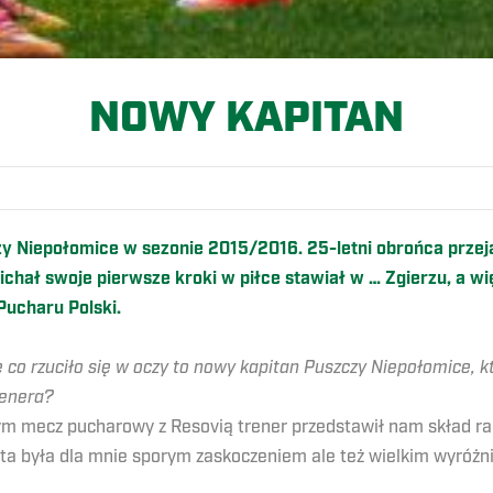
NOWY KAPITAN
y Niepołomice w sezonie 2015/2016. 25-letni obrońca przej
hał swoje pierwsze kroki w piłce stawiał w … Zgierzu, a wi
ucharu Polski.
co rzuciło się w oczy to nowy kapitan Puszczy Niepołomice, kt
renera?
ym mecz pucharowy z Resovią trener przedstawił nam skład rad
 ta była dla mnie sporym zaskoczeniem ale też wielkim wyróżn