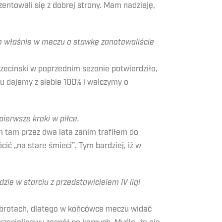
ntowali się z dobrej strony. Mam nadzieję,
to właśnie w meczu o stawkę zanotowaliście
czecinski w poprzednim sezonie potwierdziło,
u dajemy z siebie 100% i walczymy o
pierwsze kroki w piłce.
 tam przez dwa lata zanim trafiłem do
ć „na stare śmieci”. Tym bardziej, iż w
ie w starciu z przedstawicielem IV ligi
obrotach, dlatego w końcówce meczu widać