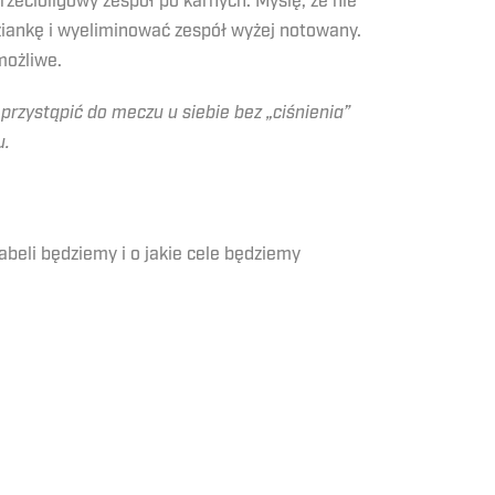
zecioligowy zespół po karnych. Myślę, że nie
iankę i wyeliminować zespół wyżej notowany.
możliwe.
przystąpić do meczu u siebie bez „ciśnienia”
u.
beli będziemy i o jakie cele będziemy