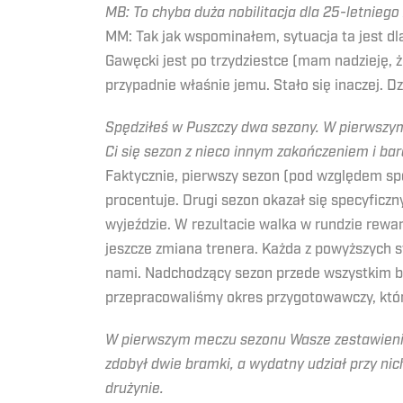
MB: To chyba duża nobilitacja dla 25-letnieg
MM: Tak jak wspominałem, sytuacja ta jest 
Gawęcki jest po trzydziestce (mam nadzieję, ż
przypadnie właśnie jemu. Stało się inaczej. D
Spędziłeś w Puszczy dwa sezony. W pierwszym 
Ci się sezon z nieco innym zakończeniem i b
Faktycznie, pierwszy sezon (pod względem sp
procentuje. Drugi sezon okazał się specyficz
wyjeździe. W rezultacie walka w rundzie rewa
jeszcze zmiana trenera. Każda z powyższych sy
nami. Nadchodzący sezon przede wszystkim bę
przepracowaliśmy okres przygotowawczy, któr
W pierwszym meczu sezonu Wasze zestawienie
zdobył dwie bramki, a wydatny udział przy nic
drużynie.