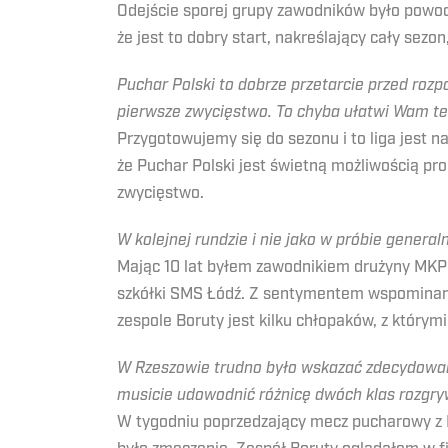
Odejście sporej grupy zawodników było powode
że jest to dobry start, nakreślający cały sezo
Puchar Polski to dobrze przetarcie przed roz
pierwsze zwycięstwo. To chyba ułatwi Wam tera
Przygotowujemy się do sezonu i to liga jest n
że Puchar Polski jest świetną możliwością p
zwycięstwo.
W kolejnej rundzie i nie jako w próbie generaln
Mając 10 lat byłem zawodnikiem drużyny MKP 
szkółki SMS Łódź. Z sentymentem wspominam ów
zespole Boruty jest kilku chłopaków, z którym
W Rzeszowie trudno było wskazać zdecydowaneg
musicie udowodnić różnicę dwóch klas rozgry
W tygodniu poprzedzający mecz pucharowy z R