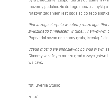
było zmęczenie. Zespół Boruty oglądałem w fi
możemy podchodzić do tego meczu z myślą o j
Naszym zadaniem jest podejść do tego spotkan
Pierwszego sierpnia w sobotę rusza liga. Pie
związanego z miejscem w tabeli i nerwowym og
Poprzedni sezon odcinamy grubą kreską. 1 sie
Czego można się spodziewać po Was w tym s
Chcemy w każdym meczu grać o zwycięstwo i ty
walczyć.
fot. Overlia Studio
/mb/