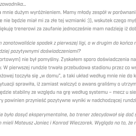
o zawodnika…
dla mnie dużym wyróżnieniem. Mamy młody zespół w porównani
e nie będzie miał mi za złe tej wzmianki :)), wskutek czego m
ziękuję trenerowi za zaufanie jednocześnie mam nadzieję iż dob
zanotowaliście spadek z pierwszej ligi, a w drugim do końca m
ardziej pozytywnymi doświadczeniami?
ortowym) nie był pomyślny. Zyskałem sporo doświadczenia na 
ny. W pierwszej rundzie trwała przebudowa stadionu przez co w
nżowej toczyła się „w domu”, a taki układ według mnie nie do 
tuacji sprawiła, iż zamiast walczyć o awans graliśmy o utrzym
dzie stabilny ze względu na grę według systemu – mecz u sie
y powinien przynieść pozytywne wyniki w nadchodzącej rundzi
 było dosyć eksperymentalne, bo trener zdecydował się dać 
h mieli Mateusz Janiec i Konrad Wieczorek. Wygląda na to, że 