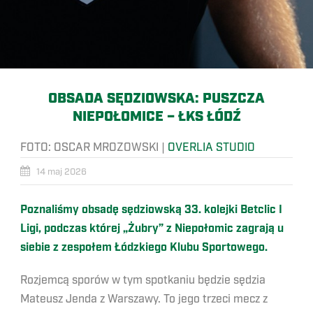
OBSADA SĘDZIOWSKA: PUSZCZA
NIEPOŁOMICE – ŁKS ŁÓDŹ
FOTO:
OSCAR MROZOWSKI
|
OVERLIA STUDIO
14 maj 2026
Poznaliśmy obsadę sędziowską 33. kolejki Betclic I
Ligi, podczas której „Żubry” z Niepołomic zagrają u
siebie z zespołem Łódzkiego Klubu Sportowego.
Rozjemcą sporów w tym spotkaniu będzie sędzia
Mateusz Jenda z Warszawy. To jego trzeci mecz z