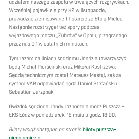
udziałem naszego zespołu w trwających rozgrywkach.
Wcześniej pojawił się przy K2 w listopadzie,
prowadząc zremisowane 1:1 starcie ze Stalą Mielec.
Następnie rozstrzygał też spory podczas
wyjazdowego meczu „Żubrów” w Opolu, przegranego
przez nas 0:1 w ostatnich minutach.
Tym razem na liniach sędziemu Jendzie towarzyszyć
będą Michał Pierściński oraz Mikołaj Kostrzewa.
Sędzią technicznym został Mateusz Mastaj, zaś za
system VAR odpowiadać będą Daniel Stefański i
Sebastian Jarzębak.
Gwizdek sędziego Jendy rozpocznie mecz Puszcza –
ŁKS Łódź w poniedziałek, 18 maja o godz. 18:00.
Bilety wciąż dostępne na stronie
bilety.puszcza-
niepolomice.pl
.