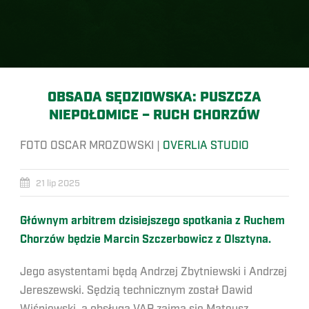
OBSADA SĘDZIOWSKA: PUSZCZA
NIEPOŁOMICE – RUCH CHORZÓW
FOTO OSCAR MROZOWSKI |
OVERLIA STUDIO
21 lip 2025
Głównym arbitrem dzisiejszego spotkania z Ruchem
Chorzów będzie Marcin Szczerbowicz z Olsztyna.
Jego asystentami będą Andrzej Zbytniewski i Andrzej
Jereszewski. Sędzią technicznym został Dawid