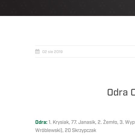
02 sie 2019
Odra O
Odra:
1. Krysiak, 77. Janasik, 2. Żemło, 3. Wyp
Wróblewski), 20 Skrzypczak