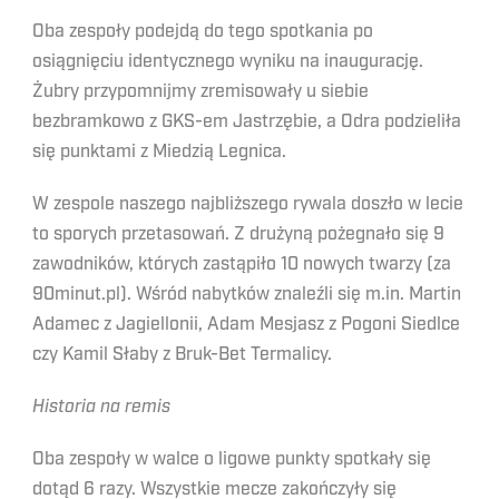
Oba zespoły podejdą do tego spotkania po
osiągnięciu identycznego wyniku na inaugurację.
Żubry przypomnijmy zremisowały u siebie
bezbramkowo z GKS-em Jastrzębie, a Odra podzieliła
się punktami z Miedzią Legnica.
W zespole naszego najbliższego rywala doszło w lecie
to sporych przetasowań. Z drużyną pożegnało się 9
zawodników, których zastąpiło 10 nowych twarzy (za
90minut.pl). Wśród nabytków znaleźli się m.in. Martin
Adamec z Jagiellonii, Adam Mesjasz z Pogoni Siedlce
czy Kamil Słaby z Bruk-Bet Termalicy.
Historia na remis
Oba zespoły w walce o ligowe punkty spotkały się
dotąd 6 razy. Wszystkie mecze zakończyły się