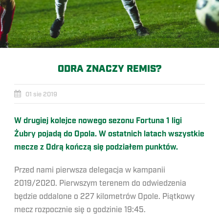
ODRA ZNACZY REMIS?
01 sie 2019
W drugiej kolejce nowego sezonu Fortuna 1 ligi
Żubry pojadą do Opola. W ostatnich latach wszystkie
mecze z Odrą kończą się podziałem punktów.
Przed nami pierwsza delegacja w kampanii
2019/2020. Pierwszym terenem do odwiedzenia
będzie oddalone o 227 kilometrów Opole. Piątkowy
mecz rozpocznie się o godzinie 19:45.