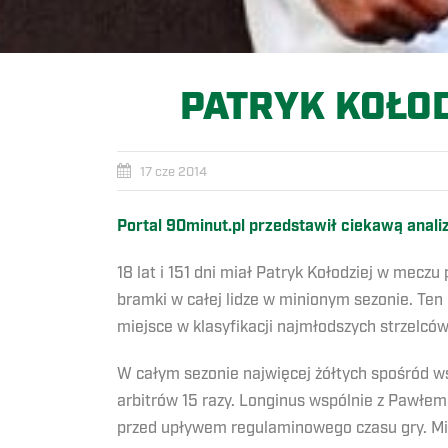
PATRYK KOŁOD
17 cze 2014
Portal 90minut.pl przedstawił ciekawą anali
18 lat i 151 dni miał Patryk Kołodziej w meczu
bramki w całej lidze w minionym sezonie. Ten 
miejsce w klasyfikacji najmłodszych strzelców
W całym sezonie najwięcej żółtych spośród w
arbitrów 15 razy. Longinus wspólnie z Pawłem 
przed upływem regulaminowego czasu gry. Mimo