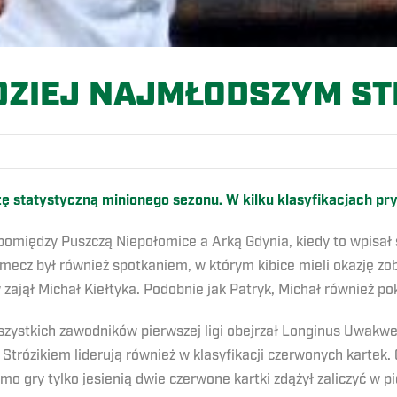
ZIEJ NAJMŁODSZYM STR
zę statystyczną minionego sezonu. W kilku klasyfikacjach pr
 pomiędzy Puszczą Niepołomice a Arką Gdynia, kiedy to wpisał s
mecz był również spotkaniem, w którym kibice mieli okazję zob
 zajął Michał Kiełtyka. Podobnie jak Patryk, Michał również p
szystkich zawodników pierwszej ligi obejrzał Longinus Uwakw
Strózikiem liderują również w klasyfikacji czerwonych kartek. 
 gry tylko jesienią dwie czerwone kartki zdążył zaliczyć w pi