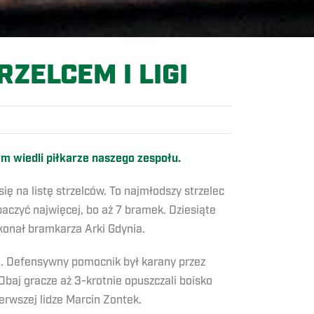
ZELCEM I LIGI
ym wiedli piłkarze naszego zespołu.
ię na listę strzelców. To najmłodszy strzelec
aczyć najwięcej, bo aż 7 bramek. Dziesiąte
okonał bramkarza Arki Gdynia.
e. Defensywny pomocnik był karany przez
Obaj gracze aż 3-krotnie opuszczali boisko
erwszej lidze Marcin Zontek.