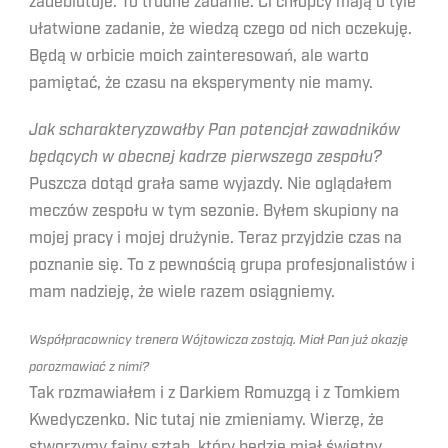
zadebiutuje. To trudne zadanie. Ci chłopcy mają o tyle
ułatwione zadanie, że wiedzą czego od nich oczekuję.
Będą w orbicie moich zainteresowań, ale warto
pamiętać, że czasu na eksperymenty nie mamy.
Jak scharakteryzowałby Pan potencjał zawodników
będących w obecnej kadrze pierwszego zespołu?
Puszcza dotąd grała same wyjazdy. Nie oglądałem
meczów zespołu w tym sezonie. Byłem skupiony na
mojej pracy i mojej drużynie. Teraz przyjdzie czas na
poznanie się. To z pewnością grupa profesjonalistów i
mam nadzieję, że wiele razem osiągniemy.
Współpracownicy trenera Wójtowicza zostają. Miał Pan już okazję
porozmawiać z nimi?
Tak rozmawiałem i z Darkiem Romuzgą i z Tomkiem
Kwedyczenko. Nic tutaj nie zmieniamy. Wierzę, że
stworzymy fajny sztab, który będzie miał świetny