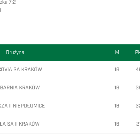
zka 7:2
4
Drużyna
M
Pk
OVIA SA KRAKÓW
16
4
BARNIA KRAKÓW
16
3
ZA II NIEPOŁOMICE
16
3
ŁA SA II KRAKÓW
16
2