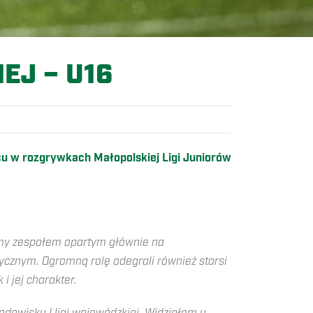
EJ – U16
cu w rozgrywkach Małopolskiej Ligi Juniorów
iśmy zespołem opartym głównie na
izycznym. Ogromną rolę odegrali również starsi
i jej charakter.