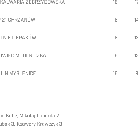
 KALWARIA ZEBRZYDOWSKA
16
1
P 21 CHRZANÓW
16
1
TNIK II KRAKÓW
16
1
OWIEC MODLNICZKA
16
1
LIN MYŚLENICE
16
an Kot 7, Mikołaj Luberda 7
zubak 3, Ksawery Krawczyk 3