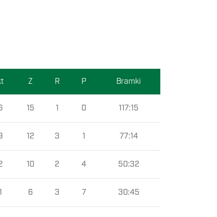
t
Z
R
P
Bramki
6
15
1
0
117:15
9
12
3
1
77:14
2
10
2
4
50:32
1
6
3
7
30:45