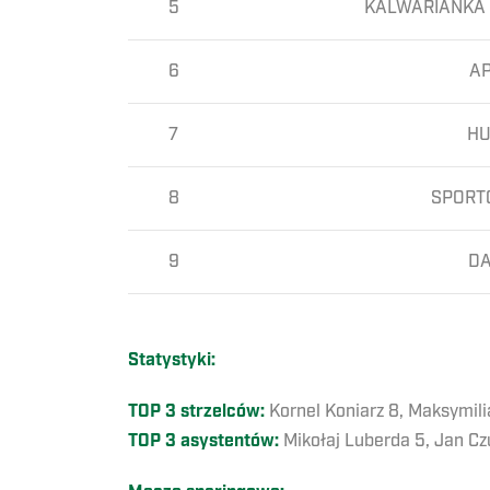
5
KALWARIANKA
6
A
7
HU
8
SPORT
9
DA
Statystyki:
TOP 3 strzelców:
Kornel Koniarz 8, Maksymili
TOP 3 asystentów:
Mikołaj Luberda 5, Jan C