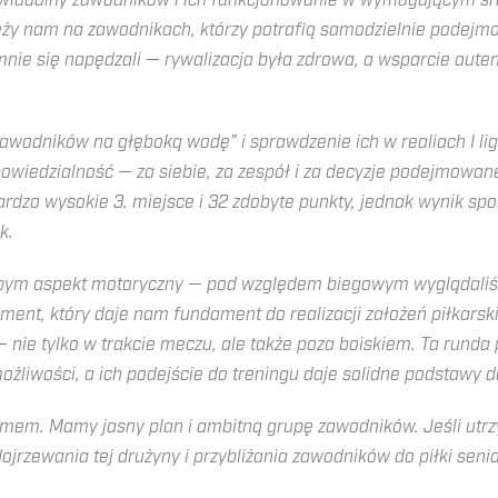
ywidualny zawodników i ich funkcjonowanie w wymagającym śro
y nam na zawodnikach, którzy potrafią samodzielnie podejmowa
mnie się napędzali — rywalizacja była zdrowa, a wsparcie aut
odników na głęboką wodę” i sprawdzenie ich w realiach I ligi 
powiedzialność — za siebie, za zespół i za decyzje podejmowane
rdzo wysokie 3. miejsce i 32 zdobyte punkty, jednak wynik sp
k.
bym aspekt motoryczny — pod względem biegowym wyglądaliśmy
ent, który daje nam fundament do realizacji założeń piłkarski
 — nie tylko w trakcie meczu, ale także poza boiskiem. Ta run
żliwości, a ich podejście do treningu daje solidne podstawy d
mem. Mamy jasny plan i ambitną grupę zawodników. Jeśli utrz
rzewania tej drużyny i przybliżania zawodników do piłki senio