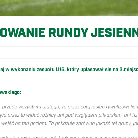
WANIE RUNDY JESIENN
 w wykonaniu zespołu U16, który uplasował się na 3.miejs
ewskiego:
 przede wszystkim dlatego, że przez całą jesień rywalizowal
było przez to widać różnicy ani pod względem piłkarskim, ani f
jść na ten poziom. To pokazuje zarówno jakość tej grupy, jak 