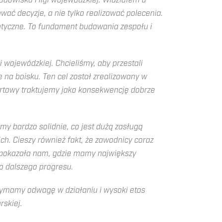
dowisku I ligi wojewódzkiej. Widziałem u
ć decyzje, a nie tylko realizować polecenia.
entyczne. To fundament budowania zespołu i
wojewódzkiej. Chcieliśmy, aby przestali
 na boisku. Ten cel został zrealizowany w
ortowy traktujemy jako konsekwencję dobrze
 bardzo solidnie, co jest dużą zasługą
ch. Cieszy również fakt, że zawodnicy coraz
da pokazała nam, gdzie mamy największy
o dalszego progresu.
ymamy odwagę w działaniu i wysoki etos
rskiej.