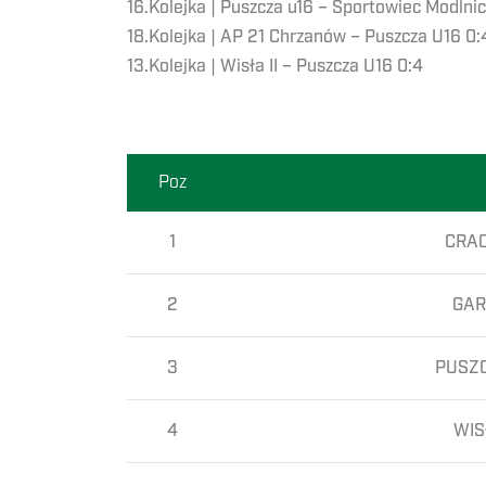
16.Kolejka | Puszcza u16 – Sportowiec Modlnic
18.Kolejka | AP 21 Chrzanów – Puszcza U16 0:
13.Kolejka | Wisła II – Puszcza U16 0:4
Poz
1
CRAC
2
GAR
3
PUSZC
4
WIS