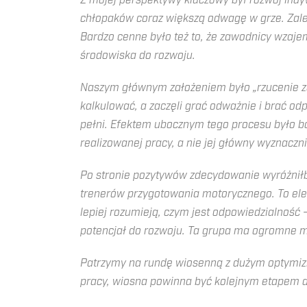
Z mojej perspektywy kluczowy był rozwój ind
chłopaków coraz większą odwagę w grze. Zależ
Bardzo cenne było też to, że zawodnicy wzaje
środowiska do rozwoju.
Naszym głównym założeniem było „rzucenie zaw
kalkulować, a zaczęli grać odważnie i brać od
pełni. Efektem ubocznym tego procesu było ba
realizowanej pracy, a nie jej główny wyznaczni
Po stronie pozytywów zdecydowanie wyróżnił
trenerów przygotowania motorycznego. To elem
lepiej rozumieją, czym jest odpowiedzialność
potencjał do rozwoju. Ta grupa ma ogromne mo
Patrzymy na rundę wiosenną z dużym optymiz
pracy, wiosna powinna być kolejnym etapem doj