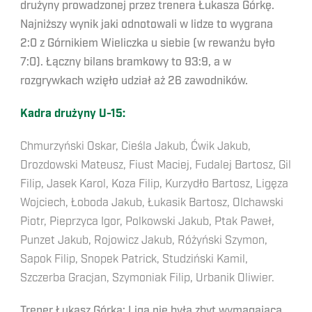
drużyny prowadzonej przez trenera Łukasza Górkę.
Najniższy wynik jaki odnotowali w lidze to wygrana
2:0 z Górnikiem Wieliczka u siebie (w rewanżu było
7:0). Łączny bilans bramkowy to 93:9, a w
rozgrywkach wzięło udział aż 26 zawodników.
Kadra drużyny U-15:
Chmurzyński Oskar, Cieśla Jakub, Ćwik Jakub,
Drozdowski Mateusz, Fiust Maciej, Fudalej Bartosz, Gil
Filip, Jasek Karol, Koza Filip, Kurzydło Bartosz, Ligęza
Wojciech, Łoboda Jakub, Łukasik Bartosz, Olchawski
Piotr, Pieprzyca Igor, Polkowski Jakub, Ptak Paweł,
Punzet Jakub, Rojowicz Jakub, Różyński Szymon,
Sapok Filip, Snopek Patrick, Studziński Kamil,
Szczerba Gracjan, Szymoniak Filip, Urbanik Oliwier.
Trener Łukasz Górka: Liga nie była zbyt wymagająca,