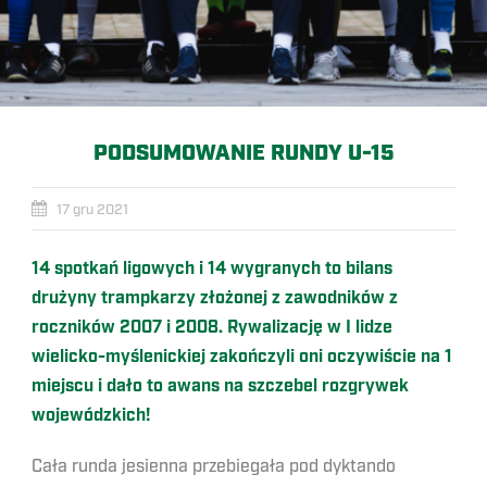
PODSUMOWANIE RUNDY U-15
17 gru 2021
14 spotkań ligowych i 14 wygranych to bilans
drużyny trampkarzy złożonej z zawodników z
roczników 2007 i 2008. Rywalizację w I lidze
wielicko-myślenickiej zakończyli oni oczywiście na 1
miejscu i dało to awans na szczebel rozgrywek
wojewódzkich!
Cała runda jesienna przebiegała pod dyktando