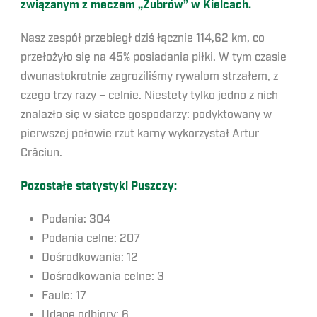
związanym z meczem „Żubrów” w Kielcach.
Nasz zespół przebiegł dziś łącznie 114,62
km, co
przełożyło się na 45%
posiadania piłki. W tym czasie
dwunastokrotnie zagroziliśmy rywalom strzałem, z
czego trzy razy – celnie. Niestety tylko jedno z nich
znalazło się w siatce gospodarzy: podyktowany w
pierwszej połowie rzut karny wykorzystał Artur
Crăciun.
Pozostałe statystyki Puszczy:
Podania: 304
Podania celne: 207
Dośrodkowania: 12
Dośrodkowania celne: 3
Faule: 17
Udane odbiory: 6