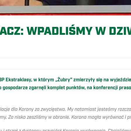
ACZ: WPADLIŚMY W DZ
O
 BP Ekstraklasy, w którym „Żubry” zmierzyły się na wyjeźdz
gospodarze zgarnęli komplet punktów, na konferencji pras
lacje dla Korony za zwycięstwo. My natomiast jesteśmy rozcz
iśmy. Za nisko zeszliśmy w obronie. Korona mogła wyrównać i p