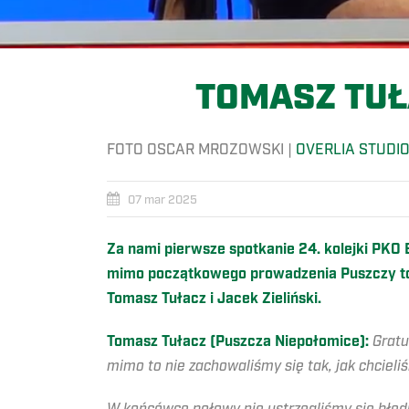
TOMASZ TUŁ
FOTO OSCAR MROZOWSKI |
OVERLIA STUDI
07 mar 2025
Za nami pierwsze spotkanie 24. kolejki PKO
mimo początkowego prowadzenia Puszczy to 
Tomasz Tułacz i Jacek Zieliński.
Tomasz Tułacz (Puszcza Niepołomice):
Gratu
mimo to nie zachowaliśmy się tak, jak chciel