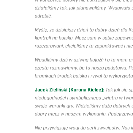
W końcówce połowy nie ustrzegliśmy się błędu
działaliśmy tak, jak planowaliśmy. Wydawało s
odrobić.
Myślę, że dzisiejszy dzień to dobry dzień dla 
kontroli na boisku. Mecz sam w sobie zapewne
rozczarowani, chcieliśmy tu zapunktować i nie
Wpadliśmy dziś w dziwną bojaźń i o to mam pr
często rozmawiamy, bo to nasza podstawa. Poj
bramkach środek boiska i rywal to wykorzysta
Jacek Zieliński (Korona Kielce):
Tak jak się 
niedogodności i symbolicznego „wiatru w twarz
swoje warunki gry. Widzieliśmy dużo dobrych 
dobry mecz w naszym wykonaniu. Podejrzewam,
Nie przywiązuję wagi do serii zwycięstw. Nas