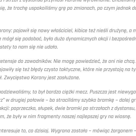
 i strzał z dystansu przyniósł Koronie wyrównanie. Chcieliśmy
ię, że trochę uspokoiliśmy grę po zmianach, po czym jednak dos
Korony: pojawił się nowy właściciel, kibice też nieśli drużynę, 
 mógł się podobać, było dużo dynamicznych akcji i bezpośredni
stety to nam się nie udało.
etensje do zawodników. Nie mogę powiedzieć, że oni nie chcą.
awiły się też błędy czysto taktyczne, które nie przystoją na 
ł. Zwycięstwo Korony jest zasłużone.
spodziewaliśmy, to był bardzo ciężki mecz. Puszcza jest niewy
” w drugiej połowie – bo straciliśmy szybko bramkę – dalej gr
akcji: poprzeczka, słupek, dwie bramki po strzałach z dystans
 że były w nim fragmenty naszej najlepszej gry na wiosnę.
 interesuje to, co dzisiaj. Wygrana została – mówiąc żargonem