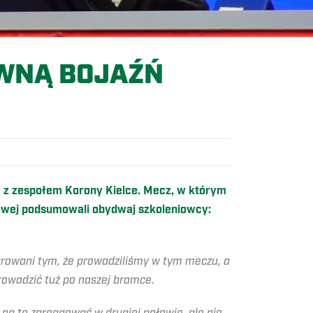
IWNĄ BOJAŹŃ
ie z zespołem Korony Kielce. Mecz, w którym
owej podsumowali obydwaj szkoleniowcy:
arowani tym, że prowadziliśmy w tym meczu, a
rowadzić tuż po naszej bramce.