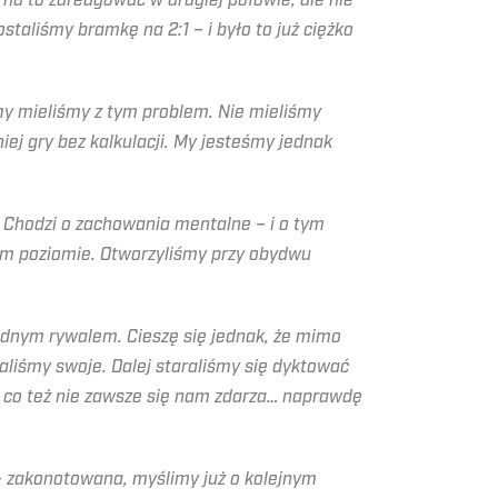
 na to zareagować w drugiej połowie, ale nie
taliśmy bramkę na 2:1 – i było to już ciężko
a my mieliśmy z tym problem. Nie mieliśmy
ej gry bez kalkulacji. My jesteśmy jednak
 Chodzi o zachowania mentalne – i o tym
tym poziomie. Otworzyliśmy przy obydwu
godnym rywalem. Cieszę się jednak, że mimo
aliśmy swoje. Dalej staraliśmy się dyktować
u, co też nie zawsze się nam zdarza… naprawdę
 – zakonotowana, myślimy już o kolejnym