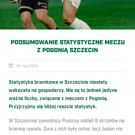
PODSUMOWANIE STATYSTYCZNE MECZU
Z POGONIĄ SZCZECIN
06 maj 2024
Statystyka bramkowa w Szczecinie niestety
wskazała na gospodarzy. Nie są to jednak jedyne
ważne liczby, związane z meczem z Pogonią.
Przyjrzyjmy się bliżej reszcie statystyk.
W Szczecinie zawodnicy Puszczy oddali 9 strzałów na
bramkę rywala. Dwa z nich były celne, lecz żaden nie