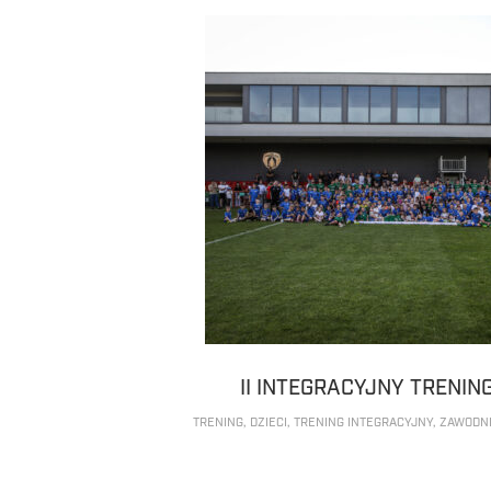
II INTEGRACYJNY TRENING
TRENING
,
DZIECI
,
TRENING INTEGRACYJNY
,
ZAWODN