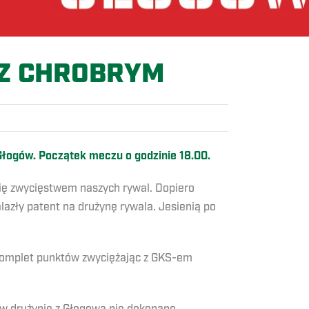
 Z CHROBRYM
Głogów. Początek meczu o godzinie 18.00.
się zwycięstwem naszych rywal. Dopiero
azły patent na drużynę rywala. Jesienią po
 komplet punktów zwyciężając z GKS-em