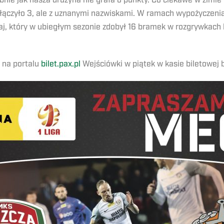
nie jak nasza drużyna nie grała o punkty. Co ciekawe w zimie
ączyło 3, ale z uznanymi nazwiskami. W ramach wypożyczenia 
aj, który w ubiegłym sezonie zdobył 16 bramek w rozgrywkac
 na portalu
bilet.pax.pl
Wejściówki w piątek w kasie biletowej 