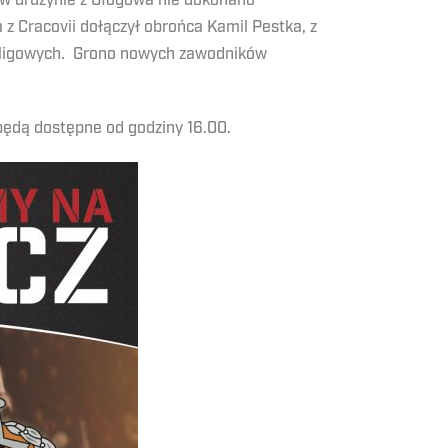
 w drużynie z Głogowa nie dokonano
z Cracovii dołączył obrońca Kamil Pestka, z
h ligowych. Grono nowych zawodników
będą dostępne od godziny 16.00.