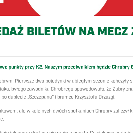
DAŻ BILETÓW NA MECZ
igowe punkty przy K2. Naszym przeciwnikiem będzie Chrobry 
hrobrym. Pierwsze dwa pojedynki w ubiegłym sezonie kończyły 
niaka, byłego zawodnika Chrobrego spowodowało, że Żubry znal
o dublecie „Szczepana” i bramce Krzysztofa Drzazgi.
 Rakowem, ale w kolejnych dwóch spotkaniach Chrobry zaliczył
e.