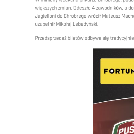
W miniony weekend piłkarze Chrobrego, podob
większych zmian. Odeszło 4 zawodników, a doł
Jagielloni do Chrobrego wrócił Mateusz Mach
uzupełnił Mikołaj Lebedyński.
Przedsprzedaż biletów odbywa się tradycyjnie