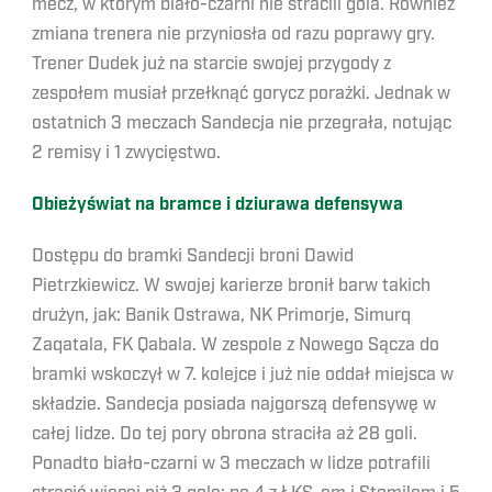
mecz, w którym biało-czarni nie stracili gola. Również
zmiana trenera nie przyniosła od razu poprawy gry.
Trener Dudek już na starcie swojej przygody z
zespołem musiał przełknąć gorycz porażki. Jednak w
ostatnich 3 meczach Sandecja nie przegrała, notując
2 remisy i 1 zwycięstwo.
Obieżyświat na bramce i dziurawa defensywa
Dostępu do bramki Sandecji broni Dawid
Pietrzkiewicz. W swojej karierze bronił barw takich
drużyn, jak: Banik Ostrawa, NK Primorje, Simurq
Zaqatala, FK Qabala. W zespole z Nowego Sącza do
bramki wskoczył w 7. kolejce i już nie oddał miejsca w
składzie. Sandecja posiada najgorszą defensywę w
całej lidze. Do tej pory obrona straciła aż 28 goli.
Ponadto biało-czarni w 3 meczach w lidze potrafili