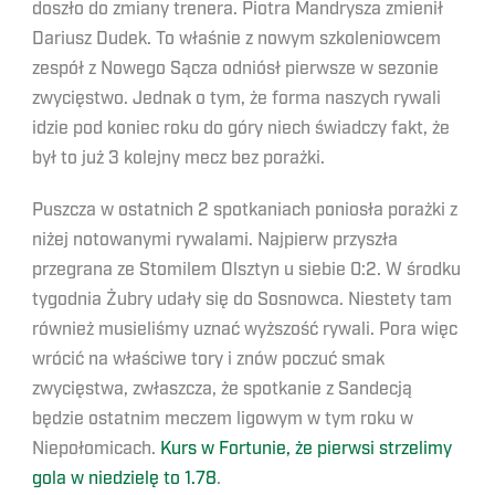
doszło do zmiany trenera. Piotra Mandrysza zmienił
Dariusz Dudek. To właśnie z nowym szkoleniowcem
zespół z Nowego Sącza odniósł pierwsze w sezonie
zwycięstwo. Jednak o tym, że forma naszych rywali
idzie pod koniec roku do góry niech świadczy fakt, że
był to już 3 kolejny mecz bez porażki.
Puszcza w ostatnich 2 spotkaniach poniosła porażki z
niżej notowanymi rywalami. Najpierw przyszła
przegrana ze Stomilem Olsztyn u siebie 0:2. W środku
tygodnia Żubry udały się do Sosnowca. Niestety tam
również musieliśmy uznać wyższość rywali. Pora więc
wrócić na właściwe tory i znów poczuć smak
zwycięstwa, zwłaszcza, że spotkanie z Sandecją
będzie ostatnim meczem ligowym w tym roku w
Niepołomicach.
Kurs w Fortunie, że pierwsi strzelimy
gola w niedzielę to 1.78
.