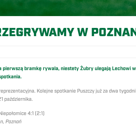
RZEGRYWAMY W POZNAN
a pierwszą bramkę rywala, niestety Żubry ulegają Lechowi w
spotkania.
eprezentacyjna. Kolejne spotkanie Puszczy już za dwa tygodni
1 października.
iepołomice 4:1 (2:1)
on, Poznań