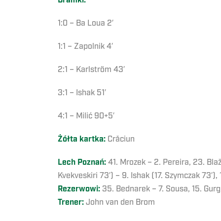
Bramki:
1:0 – Ba Loua 2′
1:1 – Zapolnik 4′
2:1 – Karlström 43′
3:1 – Ishak 51′
4:1 – Milić 90+5′
Żółta kartka:
Crăciun
Lech Poznań:
41. Mrozek – 2. Pereira, 23. Blaž
Kvekveskiri 73′) – 9. Ishak (17. Szymczak 73′), 
Rezerwowi:
35. Bednarek – 7. Sousa, 15. Gurg
Trener:
John van den Brom