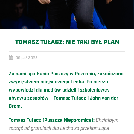
TOMASZ TUŁACZ: NIE TAKI BYŁ PLAN
06 paź 2023
Za nami spotkanie Puszczy w Poznaniu, zakończone
zwycięstwem miejscowego Lecha. Po meczu
wypowiedzi dla mediów udzielili szkoleniowcy
obydwu zespołów – Tomasz Tułacz i John van der
Brom.
Tomasz Tułacz (Puszcza Niepołomice):
Chciałbym
zacząć od gratulacji dla Lecha za przekonujące