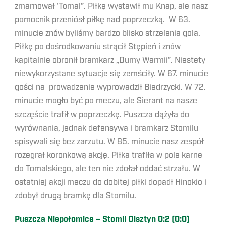
zmarnował 'Tomal”. Piłkę wystawił mu Knap, ale nasz
pomocnik przeniósł piłkę nad poprzeczką. W 63.
minucie znów byliśmy bardzo blisko strzelenia gola.
Piłkę po dośrodkowaniu strącił Stępień i znów
kapitalnie obronił bramkarz „Dumy Warmii”. Niestety
niewykorzystane sytuacje się zemściły. W 67. minucie
gości na prowadzenie wyprowadził Biedrzycki. W 72.
minucie mogło być po meczu, ale Sierant na nasze
szczęście trafił w poprzeczkę. Puszcza dążyła do
wyrównania, jednak defensywa i bramkarz Stomilu
spisywali się bez zarzutu. W 85. minucie nasz zespół
rozegrał koronkową akcję. Piłka trafiła w pole karne
do Tomalskiego, ale ten nie zdołał oddać strzału. W
ostatniej akcji meczu do dobitej piłki dopadł Hinokio i
zdobył drugą bramkę dla Stomilu.
Puszcza Niepołomice – Stomil Olsztyn 0:2 (0:0)