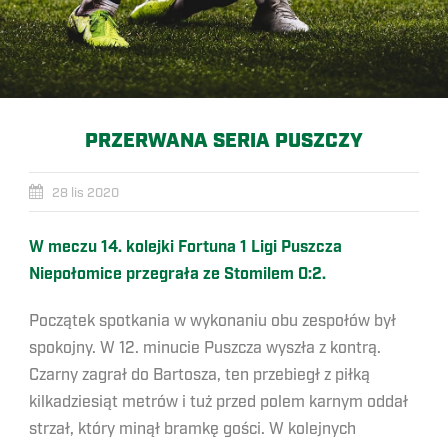
PRZERWANA SERIA PUSZCZY
28 lis 2020
W meczu 14. kolejki Fortuna 1 Ligi Puszcza
Niepołomice przegrała ze Stomilem 0:2.
Początek spotkania w wykonaniu obu zespołów był
spokojny. W 12. minucie Puszcza wyszła z kontrą.
Czarny zagrał do Bartosza, ten przebiegł z piłką
kilkadziesiąt metrów i tuż przed polem karnym oddał
strzał, który minął bramkę gości. W kolejnych