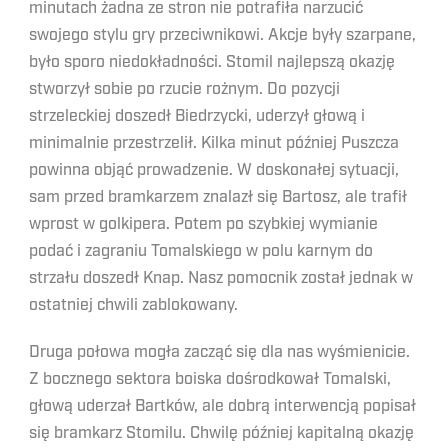
minutach żadna ze stron nie potrafiła narzucić
swojego stylu gry przeciwnikowi. Akcje były szarpane,
było sporo niedokładności. Stomil najlepszą okazję
stworzył sobie po rzucie rożnym. Do pozycji
strzeleckiej doszedł Biedrzycki, uderzył głową i
minimalnie przestrzelił. Kilka minut później Puszcza
powinna objąć prowadzenie. W doskonałej sytuacji,
sam przed bramkarzem znalazł się Bartosz, ale trafił
wprost w golkipera. Potem po szybkiej wymianie
podać i zagraniu Tomalskiego w polu karnym do
strzału doszedł Knap. Nasz pomocnik został jednak w
ostatniej chwili zablokowany.
Druga połowa mogła zacząć się dla nas wyśmienicie.
Z bocznego sektora boiska dośrodkował Tomalski,
głową uderzał Bartków, ale dobrą interwencją popisał
się bramkarz Stomilu. Chwilę później kapitalną okazję