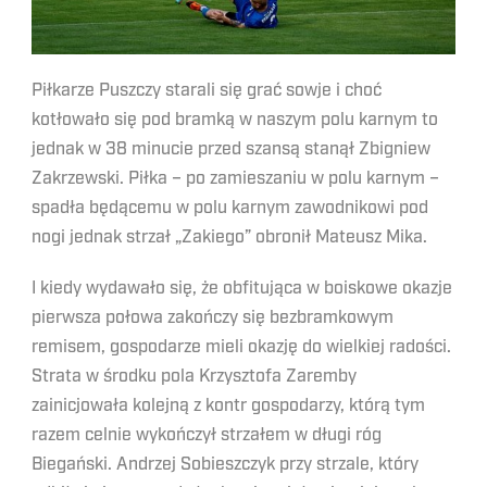
Piłkarze Puszczy starali się grać sowje i choć
kotłowało się pod bramką w naszym polu karnym to
jednak w 38 minucie przed szansą stanął Zbigniew
Zakrzewski. Piłka – po zamieszaniu w polu karnym –
spadła będącemu w polu karnym zawodnikowi pod
nogi jednak strzał „Zakiego” obronił Mateusz Mika.
I kiedy wydawało się, że obfitująca w boiskowe okazje
pierwsza połowa zakończy się bezbramkowym
remisem, gospodarze mieli okazję do wielkiej radości.
Strata w środku pola Krzysztofa Zaremby
zainicjowała kolejną z kontr gospodarzy, którą tym
razem celnie wykończył strzałem w długi róg
Biegański. Andrzej Sobieszczyk przy strzale, który