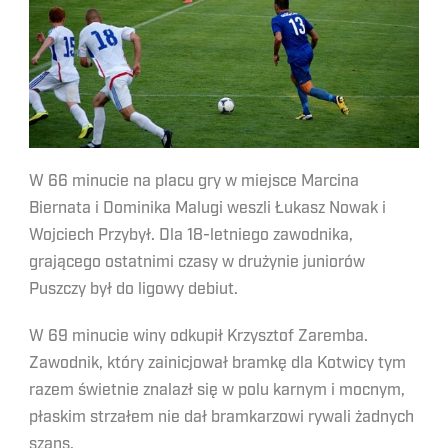
W 66 minucie na placu gry w miejsce Marcina
Biernata i Dominika Malugi weszli Łukasz Nowak i
Wojciech Przybył. Dla 18-letniego zawodnika,
grającego ostatnimi czasy w drużynie juniorów
Puszczy był do ligowy debiut.
W 69 minucie winy odkupił Krzysztof Zaremba.
Zawodnik, który zainicjował bramkę dla Kotwicy tym
razem świetnie znalazł się w polu karnym i mocnym,
płaskim strzałem nie dał bramkarzowi rywali żadnych
szans.