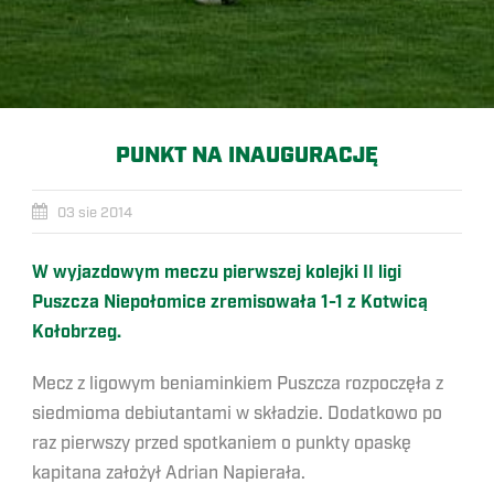
PUNKT NA INAUGURACJĘ
03 sie 2014
W wyjazdowym meczu pierwszej kolejki II ligi
Puszcza Niepołomice zremisowała 1-1 z Kotwicą
Kołobrzeg.
Mecz z ligowym beniaminkiem Puszcza rozpoczęła z
siedmioma debiutantami w składzie. Dodatkowo po
raz pierwszy przed spotkaniem o punkty opaskę
kapitana założył Adrian Napierała.