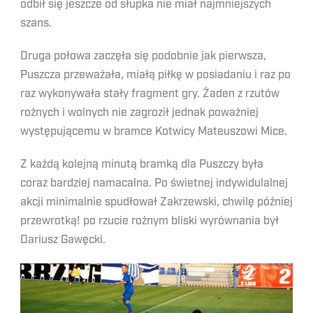
odbił się jeszcze od słupka nie miał najmniejszych
szans.
Druga połowa zaczęła się podobnie jak pierwsza,
Puszcza przeważała, miałą piłkę w posiadaniu i raz po
raz wykonywała stały fragment gry. Żaden z rzutów
rożnych i wolnych nie zagroził jednak poważniej
występującemu w bramce Kotwicy Mateuszowi Mice.
Z każdą kolejną minutą bramką dla Puszczy była
coraz bardziej namacalna. Po świetnej indywidulalnej
akcji minimalnie spudłował Zakrzewski, chwilę później
przewrotką! po rzucie rożnym bliski wyrównania był
Dariusz Gawęcki.