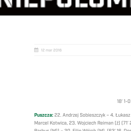
12 mar 2016
18′ 1-
Puszcza:
22. Andrzej Sobieszczyk – 4. Łukasz F
Marcel Kotwica, 23. Wojciech Reiman (ż) (71′ 