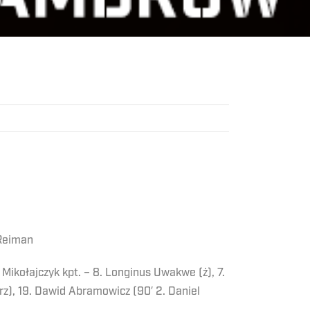
 Reiman
 Mikołajczyk kpt. – 8. Longinus Uwakwe (ż), 7.
rz), 19. Dawid Abramowicz (90′ 2. Daniel