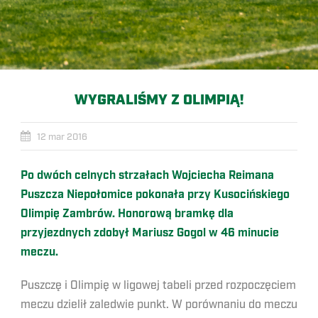
WYGRALIŚMY Z OLIMPIĄ!
12 mar 2016
Po dwóch celnych strzałach Wojciecha Reimana
Puszcza Niepołomice pokonała przy Kusocińskiego
Olimpię Zambrów. Honorową bramkę dla
przyjezdnych zdobył Mariusz Gogol w 46 minucie
meczu.
Puszczę i Olimpię w ligowej tabeli przed rozpoczęciem
meczu dzielił zaledwie punkt. W porównaniu do meczu