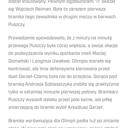
został sfaulowany. Pewnym egzekutorem ‘11’ okazał
się Wojciech Reiman. Była to zarazem pierwsza
bramka tego zawodnika w drugim meczu w barwach
Puszczy.
Prowadzenie spowodowało, że z minuty na minutę
przewaga Puszczy była coraz większa, a swoje okazje
do podwyższenia wyniku spotkania mieli Maciej
Domański i Longinus Uwakwe. Olimpia starała się
kontrować, ale linia defensywna kierowana przed
duet Garzeł-Czarny była nie do przejścia. Gorąco pod
bramką Andrzeja Sobieszczyka zrobiło się praktycznie
tylko w ostatniej minucie pierwszej połowy. Bramkarz
Puszczy wyszedł daleko przed pole karne, ale piłkę
zmierzającą do bramki wybił Arkadiusz Garzeł.
Bramka wyrównująca dla Olimpii padła tuż po zmianie