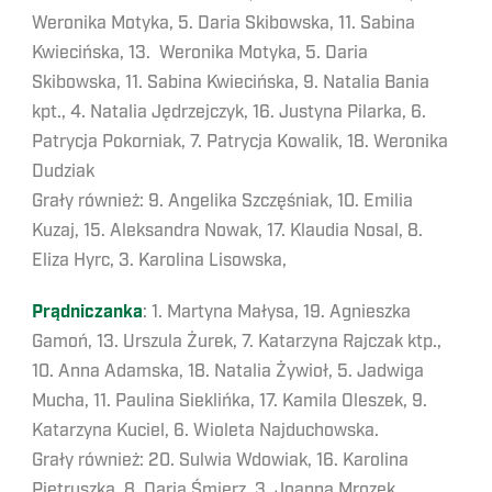
Weronika Motyka, 5. Daria Skibowska, 11. Sabina
Kwiecińska, 13. Weronika Motyka, 5. Daria
Skibowska, 11. Sabina Kwiecińska, 9. Natalia Bania
kpt., 4. Natalia Jędrzejczyk, 16. Justyna Pilarka, 6.
Patrycja Pokorniak, 7. Patrycja Kowalik, 18. Weronika
Dudziak
Grały również: 9. Angelika Szczęśniak, 10. Emilia
Kuzaj, 15. Aleksandra Nowak, 17. Klaudia Nosal, 8.
Eliza Hyrc, 3. Karolina Lisowska,
Prądniczanka
: 1. Martyna Małysa, 19. Agnieszka
Gamoń, 13. Urszula Żurek, 7. Katarzyna Rajczak ktp.,
10. Anna Adamska, 18. Natalia Żywioł, 5. Jadwiga
Mucha, 11. Paulina Sieklińka, 17. Kamila Oleszek, 9.
Katarzyna Kuciel, 6. Wioleta Najduchowska.
Grały również: 20. Sulwia Wdowiak, 16. Karolina
Pietruszka, 8. Daria Śmierz, 3. Joanna Mrozek