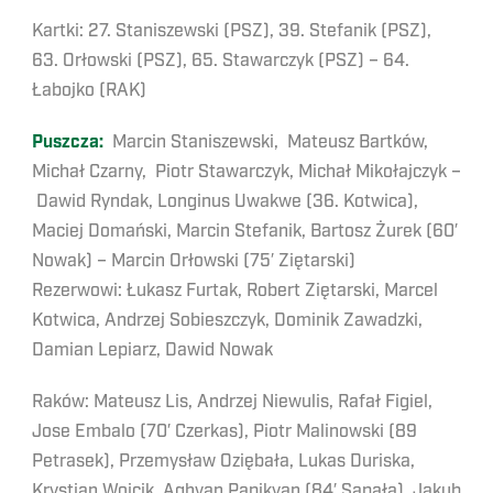
Kartki: 27. Staniszewski (PSZ), 39. Stefanik (PSZ),
63. Orłowski (PSZ), 65. Stawarczyk (PSZ) – 64.
Łabojko (RAK)
Puszcza:
Marcin Staniszewski, Mateusz Bartków,
Michał Czarny, Piotr Stawarczyk, Michał Mikołajczyk –
Dawid Ryndak, Longinus Uwakwe (36. Kotwica),
Maciej Domański, Marcin Stefanik, Bartosz Żurek (60′
Nowak) – Marcin Orłowski (75′ Ziętarski)
Rezerwowi: Łukasz Furtak, Robert Ziętarski, Marcel
Kotwica, Andrzej Sobieszczyk, Dominik Zawadzki,
Damian Lepiarz, Dawid Nowak
Raków: Mateusz Lis, Andrzej Niewulis, Rafał Figiel,
Jose Embalo (70′ Czerkas), Piotr Malinowski (89
Petrasek), Przemysław Oziębała, Lukas Duriska,
Krystian Wojcik, Aghvan Papikyan (84′ Sapała), Jakub