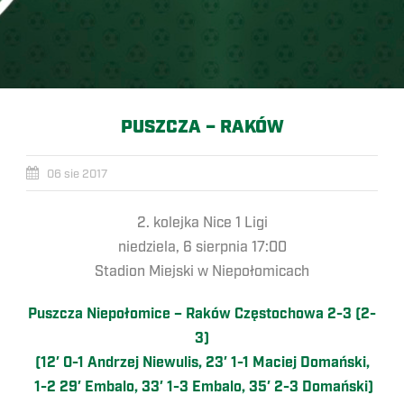
PUSZCZA – RAKÓW
06 sie 2017
2. kolejka Nice 1 Ligi
niedziela, 6 sierpnia 17:00
Stadion Miejski w Niepołomicach
Puszcza Niepołomice – Raków Częstochowa 2-3 (2-
3)
(12′ 0-1 Andrzej Niewulis, 23′ 1-1 Maciej Domański,
1-2 29′ Embalo, 33′ 1-3 Embalo, 35′ 2-3 Domański)