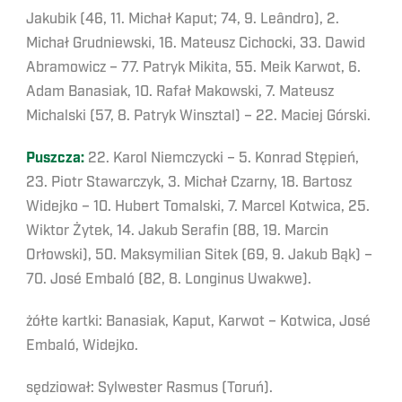
Jakubik (46, 11. Michał Kaput; 74, 9. Leândro), 2.
Michał Grudniewski, 16. Mateusz Cichocki, 33. Dawid
Abramowicz – 77. Patryk Mikita, 55. Meik Karwot, 6.
Adam Banasiak, 10. Rafał Makowski, 7. Mateusz
Michalski (57, 8. Patryk Winsztal) – 22. Maciej Górski.
Puszcza:
22. Karol Niemczycki – 5. Konrad Stępień,
23. Piotr Stawarczyk, 3. Michał Czarny, 18. Bartosz
Widejko – 10. Hubert Tomalski, 7. Marcel Kotwica, 25.
Wiktor Żytek, 14. Jakub Serafin (88, 19. Marcin
Orłowski), 50. Maksymilian Sitek (69, 9. Jakub Bąk) –
70. José Embaló (82, 8. Longinus Uwakwe).
żółte kartki: Banasiak, Kaput, Karwot – Kotwica, José
Embaló, Widejko.
sędziował: Sylwester Rasmus (Toruń).