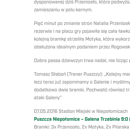
dysponowanej dziś Przeniosło, która podwyższy
zamieszaniu w polu karnym.
Pięć minut po zmianie stron Natalia Przeniosł
rezerwie i na placu gry pojawiła się cała ław
kolejną bramkę strzeliła Motyka, która wykor
obsłużona idealnym podaniem przez Rogowsk
Dobra passa dziewczyn trwa nadal, nie licząc
Tomasz Słaboń (Trener Puszczy): „Kolejny mec
lecz teraz już zapominamy o Galenie i myślim
dodatkowo dwie bramki. Pochwalić również trz
ataki Galeny”
07.05.2016 Stadion Miejski w Niepołomicach
Puszcza Niepołomice – Galena Trzebinia 9:0 
Bramki: 3x Przeniosło, 2x Motyka, 2x Pilarska