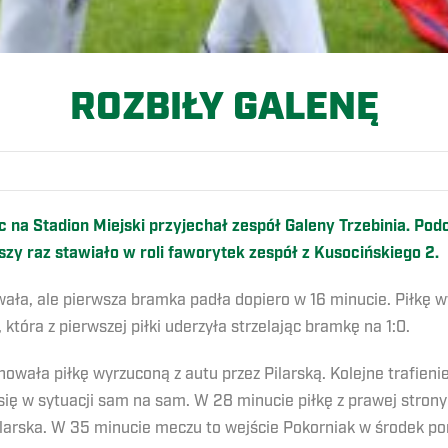
ROZBIŁY GALENĘ
omic na Stadion Miejski przyjechał zespół Galeny Trzebinia. 
szy raz stawiało w roli faworytek zespół z Kusocińskiego 2.
a, ale pierwsza bramka padła dopiero w 16 minucie. Piłkę w
, która z pierwszej piłki uderzyła strzelając bramkę na 1:0.
nowała piłkę wyrzuconą z autu przez Pilarską. Kolejne trafien
 się w sytuacji sam na sam. W 28 minucie piłkę z prawej stron
arska. W 35 minucie meczu to wejście Pokorniak w środek po