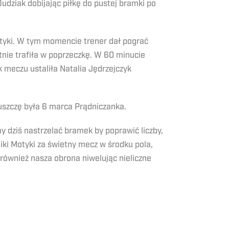
udziak dobijając piłkę do pustej bramki po
Motyki. W tym momencie trener dał pograć
tnie trafiła w poprzeczkę. W 60 minucie
 meczu ustaliła Natalia Jędrzejczyk
uszczę była 6 marca Prądniczanka.
y dziś nastrzelać bramek by poprawić liczby,
ki Motyki za świetny mecz w środku pola,
również nasza obrona niwelując nieliczne