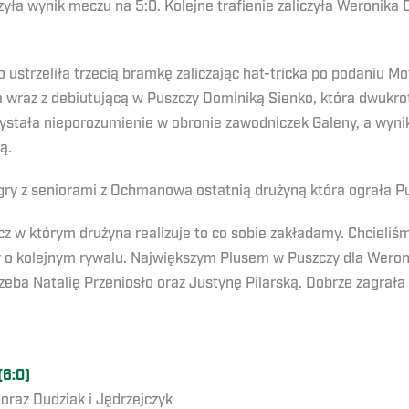
ła wynik meczu na 5:0. Kolejne trafienie zaliczyła Weronika D
o ustrzeliła trzecią bramkę zaliczając hat-tricka po podaniu 
ka wraz z debiutującą w Puszczy Dominiką Sienko, która dwukro
zystała nieporozumienie w obronie zawodniczek Galeny, a wynik
ą.
 gry z seniorami z Ochmanowa ostatnią drużyną która ograła P
z w którym drużyna realizuje to co sobie zakładamy. Chcieliśm
y o kolejnym rywalu. Największym Plusem w Puszczy dla Weroni
eba Natalię Przeniosło oraz Justynę Pilarską. Dobrze zagrała 
(6:0)
 oraz Dudziak i Jędrzejczyk