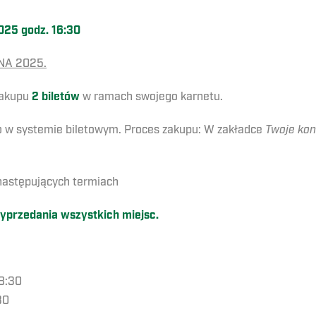
025 godz. 16:30
SNA 2025.
zakupu
2 biletów
w ramach swojego karnetu.
to w systemie biletowym. Proces zakupu: W zakładce
Twoje ko
 następujących termiach
wyprzedania wszystkich miejsc.
18:30
30