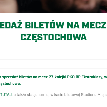
EDAŻ BILETÓW NA MEC
CZĘSTOCHOWA
O
 sprzedaż biletów na mecz 27. kolejki PKO BP Ekstraklasy, w
zęstochowa.
j
TUTAJ
, a także stacjonarnie, w kasie biletowej Stadionu Mie