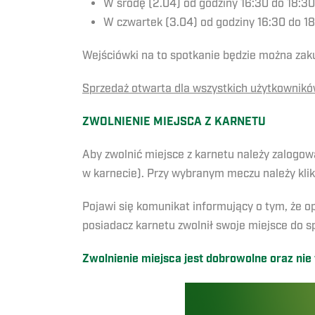
W środę (2.04) od godziny 16:30 do 18:30
W czwartek (3.04) od godziny 16:30 do 1
Wejściówki na to spotkanie będzie można zak
Sprzedaż otwarta dla wszystkich użytkownikó
ZWOLNIENIE MIEJSCA Z KARNE
TU
Aby zwolnić miejsce z karnetu należy zalogow
w karnecie). Przy wybranym meczu należy kl
Pojawi się komunikat informujący o tym, że op
posiadacz karnetu zwolnił swoje miejsce do s
Zwolnienie miejsca jest dobrowolne oraz nie