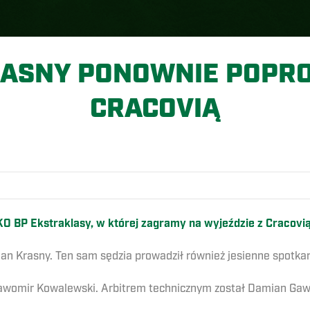
RASNY PONOWNIE POPRO
CRACOVIĄ
O
O BP Ekstraklasy, w której zagramy na wyjeździe z Cracovią
n Krasny. Ten sam sędzia prowadził również jesienne spotkan
awomir Kowalewski. Arbitrem technicznym został Damian Gaw