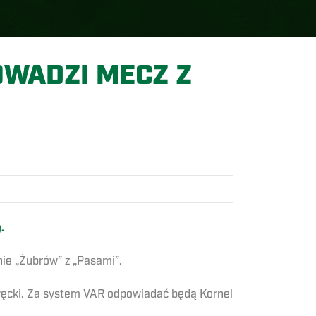
WADZI MECZ Z
.
ie „Żubrów” z „Pasami”.
ęcki. Za system VAR odpowiadać będą Kornel