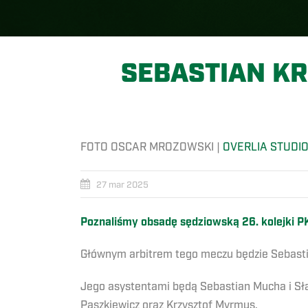
SEBASTIAN K
FOTO OSCAR MROZOWSKI |
OVERLIA STUDI
27 mar 2025
Poznaliśmy obsadę sędziowską 26. kolejki PK
Głównym arbitrem tego meczu będzie Sebastia
Jego asystentami będą Sebastian Mucha i Sł
Paszkiewicz oraz Krzysztof Myrmus.