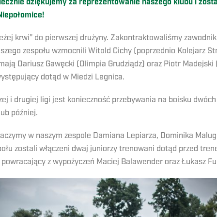
ecznie dziękujemy za reprezentowanie naszego klubu i zost
Niepołomice!
żej krwi” do pierwszej drużyny. Zakontraktowaliśmy zawodnik
naszego zespołu wzmocnili Witold Cichy (poprzednio Kolejarz S
ić mają Dariusz Gawęcki (Olimpia Grudziądz) oraz Piotr Madejski
ystępujący dotąd w Miedzi Legnica.
j i drugiej ligi jest konieczność przebywania na boisku dwóch
lub później.
aczymy w naszym zespole Damiana Lepiarza, Dominika Malugę
łu zostali włączeni dwaj juniorzy trenowani dotąd przed tren
ż powracający z wypożyczeń Maciej Balawender oraz Łukasz Fu