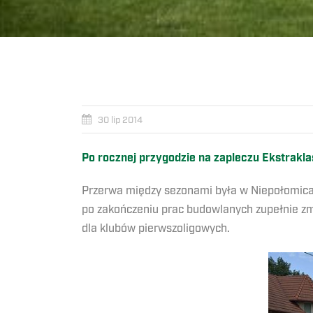
30 lip 2014
Po rocznej przygodzie na zapleczu Ekstrakl
Przerwa między sezonami była w Niepołomicach
po zakończeniu prac budowlanych zupełnie zm
dla klubów pierwszoligowych.