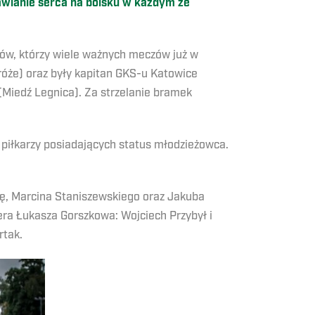
awianie serca na boisku w każdym ze
ów, którzy wiele ważnych meczów już w
tróże) oraz były kapitan GKS-u Katowice
 (Miedź Legnica). Za strzelanie bramek
 piłkarzy posiadających status młodzieżowca.
, Marcina Staniszewskiego oraz Jakuba
era Łukasza Gorszkowa: Wojciech Przybył i
rtak.