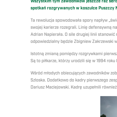
Wszystkim tym zawodników jeszcze raz serd
spotkań rozgrywanych w koszulce Puszczy 
Ta rewolucja spowodowała spory napływ „świe
swojej karierze rozegrali. Linię defensywną 
Adrian Napierała. O sile drugiej linii stanow
odpowiedzialny będzie Zbigniew Zakrzewski w
Istotną zmianą pomiędzy rozgrywkami pierwsze
Są to piłkarze, którzy urodzili się w 1994 roku 
Wśród młodych obiecujących zawodników zob
Szloska. Dodatkowo do kadry pierwszego zespo
Dariusz Maciejowski. Kadrę uzupełnili równie