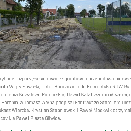
rybunę rozpoczęła się również gruntowna przebudowa pierwszej
espołu Wigry Suwałki, Petar Borovicanin do Energetyka ROW Ry
Promienia Kowalewo Pomorskie, Dawid Kałat wzmocnił szeregi 
 Poronin, a Tomasz Wełna podpisał kontrakt ze Stomilem Olsz
ukasz Wierzba. Krystian Stępniowski i Paweł Moskwik otrzyma
covii, a Paweł Piasta Gliwice.