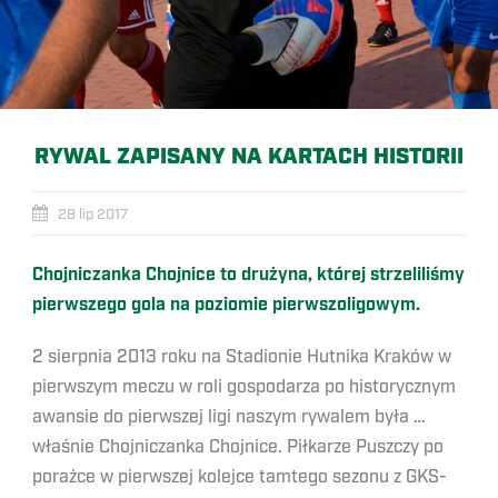
RYWAL ZAPISANY NA KARTACH HISTORII
28 lip 2017
Chojniczanka Chojnice to drużyna, której strzeliliśmy
pierwszego gola na poziomie pierwszoligowym.
2 sierpnia 2013 roku na Stadionie Hutnika Kraków w
pierwszym meczu w roli gospodarza po historycznym
awansie do pierwszej ligi naszym rywalem była …
właśnie Chojniczanka Chojnice. Piłkarze Puszczy po
porażce w pierwszej kolejce tamtego sezonu z GKS-