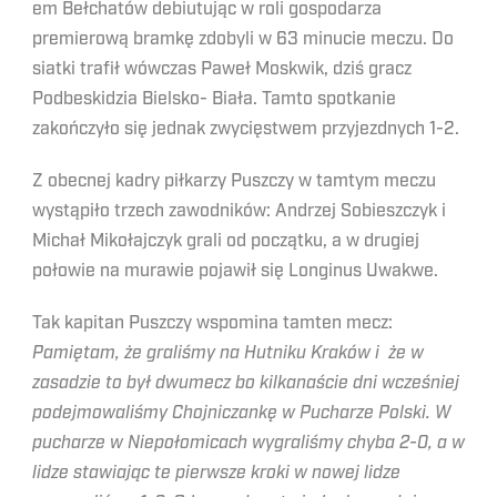
em Bełchatów debiutując w roli gospodarza
premierową bramkę zdobyli w 63 minucie meczu. Do
siatki trafił wówczas Paweł Moskwik, dziś gracz
Podbeskidzia Bielsko- Biała. Tamto spotkanie
zakończyło się jednak zwycięstwem przyjezdnych 1-2.
Z obecnej kadry piłkarzy Puszczy w tamtym meczu
wystąpiło trzech zawodników: Andrzej Sobieszczyk i
Michał Mikołajczyk grali od początku, a w drugiej
połowie na murawie pojawił się Longinus Uwakwe.
Tak kapitan Puszczy wspomina tamten mecz:
Pamiętam, że graliśmy na Hutniku Kraków i że w
zasadzie to był dwumecz bo kilkanaście dni wcześniej
podejmowaliśmy Chojniczankę w Pucharze Polski. W
pucharze w Niepołomicach wygraliśmy chyba 2-0, a w
lidze stawiając te pierwsze kroki w nowej lidze