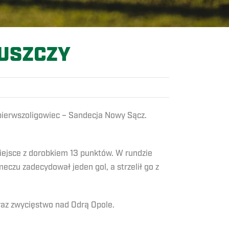
USZCZY
pierwszoligowiec – Sandecja Nowy Sącz.
iejsce z dorobkiem 13 punktów. W rundzie
czu zadecydował jeden gol, a strzelił go z
raz zwycięstwo nad Odrą Opole.