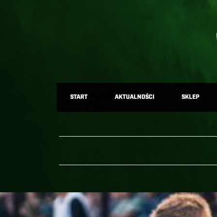
START
AKTUALNOŚCI
SKLEP