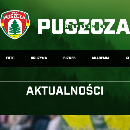
FOTO
DRUŻYNA
BIZNES
AKADEMIA
K
AKTUALNOŚCI