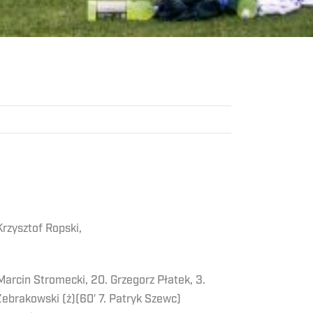
Krzysztof Ropski,
 Marcin Stromecki, 20. Grzegorz Płatek, 3.
Żebrakowski (ż)(60′ 7. Patryk Szewc)