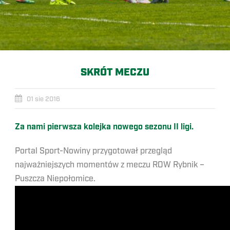
SKRÓT MECZU
01 sie 2016
Za nami pierwsza kolejka nowego sezonu II ligi.
Portal Sport-Nowiny przygotował przegląd
najważniejszych momentów z meczu ROW Rybnik –
Puszcza Niepołomice.