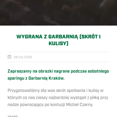
WYGRANA Z GARBARNIĄ (SKRÓT I
KULISY)
28 sty 2019
Zapraszamy na obrazki nagrane podczas sobotniego
sparingu z Garbarnią Kraków.
Przygotowaliśmy dla was skrót spotkania i kulisy w
których co nas cieszy najbardziej wystąpił z piłką przy
nodze powracający po kontuzji Michał Czarny.