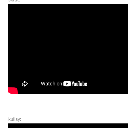
skrót:
kulisy: