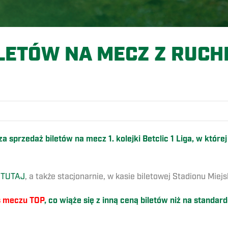
LETÓW NA MECZ Z RUC
O
sza sprzedaż biletów na mecz 1. kolejki Betclic 1 Liga, w któ
j
TUTAJ
, a także stacjonarnie, w kasie biletowej Stadionu Mie
s meczu TOP
, co wiąże się z inną ceną biletów niż na standa