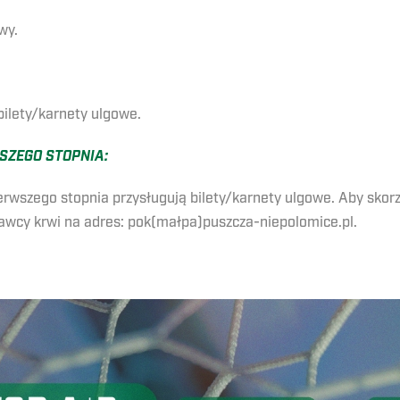
wy.
 bilety/karnety ulgowe.
SZEGO STOPNIA:
wszego stopnia przysługują bilety/karnety ulgowe. Aby skorzys
awcy krwi na adres: pok(małpa)puszcza-niepolomice.pl.