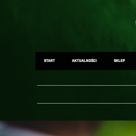
START
AKTUALNOŚCI
SKLEP