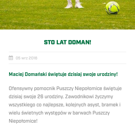
STO LAT DOMAN!
05 wrz 2016
Maciej Domański świętuje dzisiaj swoje urodziny!
Ofensywny pomocnik Puszczy Niepołomice świętuje
dzisiaj swoje 26 urodziny. Zawodnikowi życzymy
wszystkiego co najlepsze, kolejnych asyst, bramek i
wielu świetnych występów w barwach Puszczy
Niepołomice!