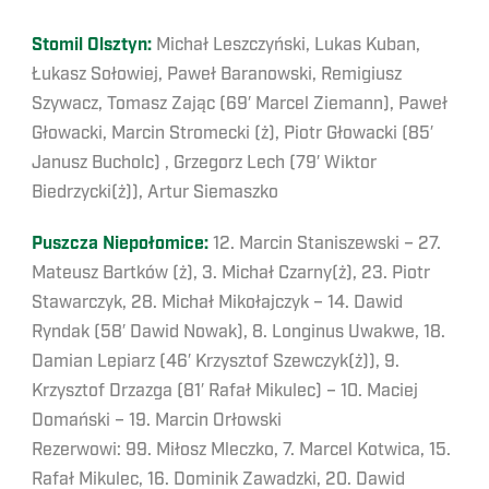
Stomil Olsztyn:
Michał Leszczyński, Lukas Kuban,
Łukasz Sołowiej, Paweł Baranowski, Remigiusz
Szywacz, Tomasz Zając (69′ Marcel Ziemann), Paweł
Głowacki, Marcin Stromecki (ż), Piotr Głowacki (85′
Janusz Bucholc) , Grzegorz Lech (79′ Wiktor
Biedrzycki(ż)), Artur Siemaszko
Puszcza Niepołomice:
12. Marcin Staniszewski – 27.
Mateusz Bartków (ż), 3. Michał Czarny(ż), 23. Piotr
Stawarczyk, 28. Michał Mikołajczyk – 14. Dawid
Ryndak (58′ Dawid Nowak), 8. Longinus Uwakwe, 18.
Damian Lepiarz (46′ Krzysztof Szewczyk(ż)), 9.
Krzysztof Drzazga (81′ Rafał Mikulec) – 10. Maciej
Domański – 19. Marcin Orłowski
Rezerwowi: 99. Miłosz Mleczko, 7. Marcel Kotwica, 15.
Rafał Mikulec, 16. Dominik Zawadzki, 20. Dawid