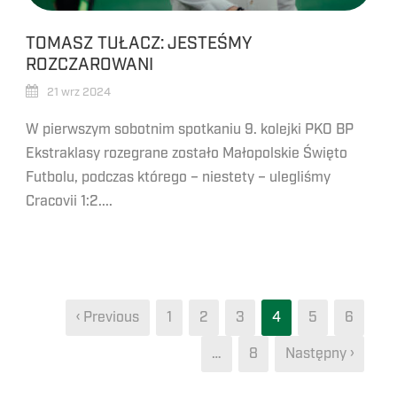
TOMASZ TUŁACZ: JESTEŚMY
ROZCZAROWANI
21 wrz 2024
W pierwszym sobotnim spotkaniu 9. kolejki PKO BP
Ekstraklasy rozegrane zostało Małopolskie Święto
Futbolu, podczas którego – niestety – ulegliśmy
Cracovii 1:2....
‹ Previous
1
2
3
4
5
6
…
8
Następny ›