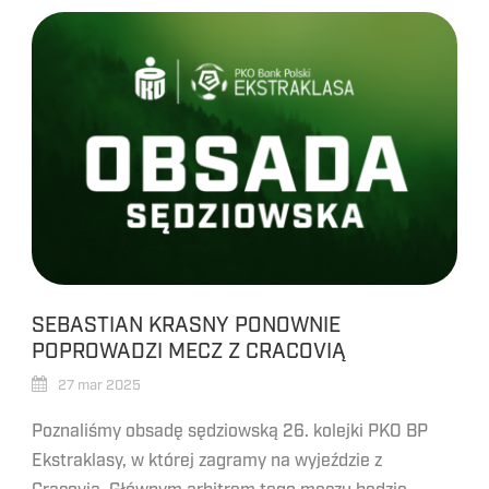
SEBASTIAN KRASNY PONOWNIE
POPROWADZI MECZ Z CRACOVIĄ
27 mar 2025
Poznaliśmy obsadę sędziowską 26. kolejki PKO BP
Ekstraklasy, w której zagramy na wyjeździe z